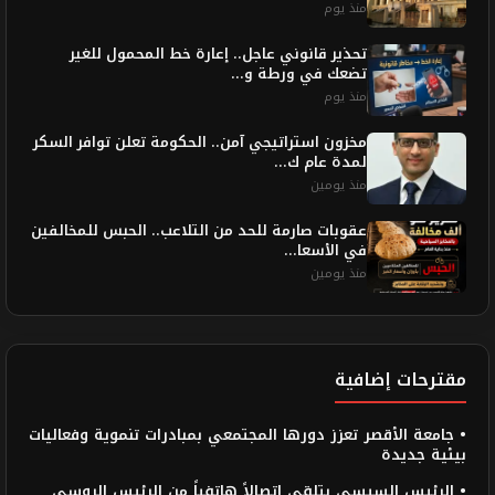
منذ يوم
تحذير قانوني عاجل.. إعارة خط المحمول للغير
تضعك في ورطة و...
منذ يوم
مخزون استراتيجي آمن.. الحكومة تعلن توافر السكر
لمدة عام ك...
منذ يومين
​عقوبات صارمة للحد من التلاعب.. الحبس للمخالفين
في الأسعا...
منذ يومين
مقترحات إضافية
• جامعة الأقصر تعزز دورها المجتمعي بمبادرات تنموية وفعاليات
بيئية جديدة
• الرئيس السيسى يتلقى اتصالاً هاتفياً من الرئيس الروسي