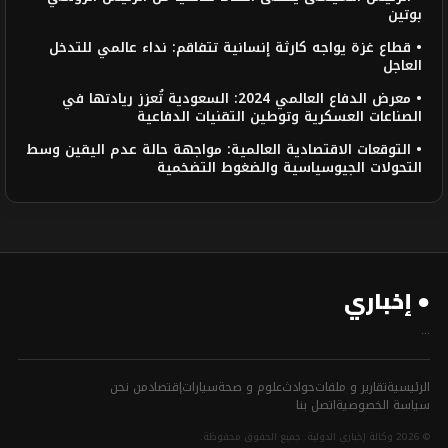
بوتين
• قطاع غزة يواجه كارثة إنسانية تتفاقم: نداء عالمي للتدخل
العاجل
• معرض الدفاع العالمي 2024: السعودية تُعزز ريادتها في
الصناعات العسكرية وتوطين التقنيات الدفاعية
• التوقعات الاقتصادية العالمية: مواجهة حالة عدم اليقين وسط
التحولات الجيوسياسية والضغوط التضخمية
● إخباري
...
الرئيسية
تقارير و ملفات
حوادث
علوم و صحة
سيارات
إقتصاد
من نحن
سياسة الخصوصية
اتصل بنا
© 2026 وكالة إخباري الدولية. جميع الحقوق محفوظة.