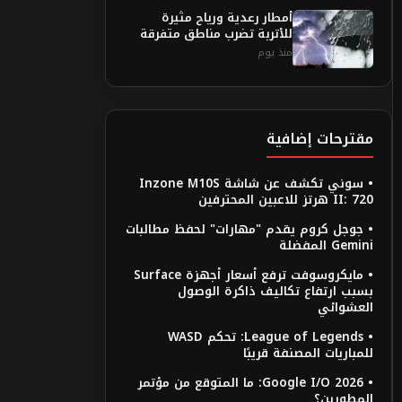
أمطار رعدية ورياح مثيرة
للأتربة تضرب مناطق متفرقة
منذ يوم
مقترحات إضافية
• سوني تكشف عن شاشة Inzone M10S
II: 720 هرتز للاعبين المحترفين
• جوجل كروم يقدم "مهارات" لحفظ مطالبات
Gemini المفضلة
• مايكروسوفت ترفع أسعار أجهزة Surface
بسبب ارتفاع تكاليف ذاكرة الوصول
العشوائي
• League of Legends: تحكم WASD
للمباريات المصنفة قريبًا
• Google I/O 2026: ما المتوقع من مؤتمر
المطورين؟