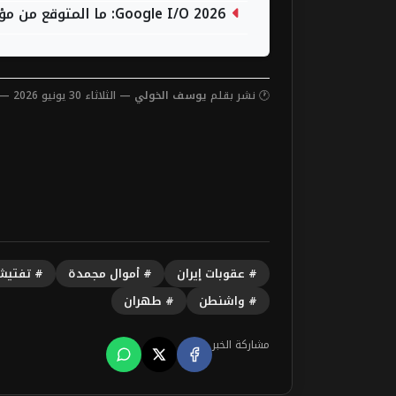
Google I/O 2026: ما المتوقع من مؤتمر المطورين؟
🕐 نشر بقلم
يوسف الخولي
— الثلاثاء 30 يونيو 2026 — 10:27 مساءً
# عقوبات إيران
# أموال مجمدة
# تفتيش
# واشنطن
# طهران
مشاركة الخبر