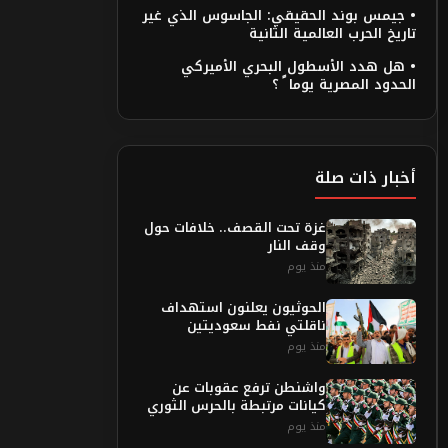
• جيمس بوند الحقيقي: الجاسوس الذي غير
تاريخ الحرب العالمية الثانية
• هل هدد الأسطول البحري الأميركي
الحدود المصرية يوما ً ؟
أخبار ذات صلة
غزة تحت القصف.. خلافات حول
وقف النار
منذ يوم
الحوثيون يعلنون استهداف
ناقلتي نفط سعوديتين
منذ يوم
واشنطن ترفع عقوبات عن
كيانات مرتبطة بالحرس الثوري
منذ يوم