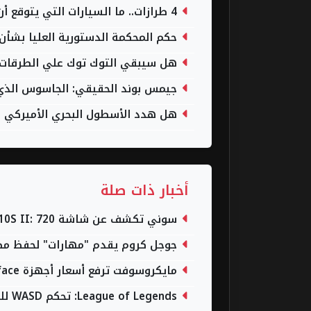
4 طرازات.. ما السيارات التي يتوقع أن تصنعها تويوتا في مصر؟
حكم المحكمة الدستورية العليا بشأن 
هل سيبقي التوك توك علي الطرقات وهل ينهي قرار 533
جيمس بوند الحقيقي: الجاسوس الذي غي
هل هدد الأسطول البحري الأميركي الح
أخبار ذات صلة
سوني تكشف عن شاشة Inzone M10S II: 720 هرتز للاعبين المحترفين
جوجل كروم يقدم "مهارات" لحفظ مطالبات Gemini
مايكروسوفت ترفع أسعار أجهزة Surface بسبب ارتفاع تكاليف ذاكرة الوصول العشوائي
League of Legends: تحكم WASD للمباريات المصنفة قريبًا