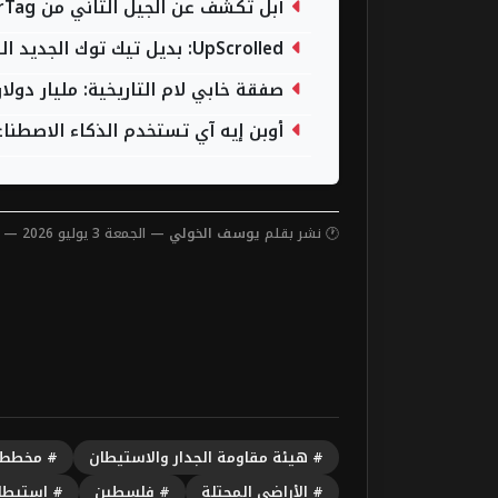
آبل تكشف عن الجيل الثاني من AirTag بتحسينات كبيرة في التتبع
UpScrolled: بديل تيك توك الجديد الذي يعتمد على حرية التعبير
صفقة خابي لام التاريخية: مليار دولا
أوبن إيه آي تستخدم الذكاء الاصط
🕐 نشر بقلم
يوسف الخولي
— الجمعة 3 يوليو 2026 — 10:57 مساءً
# هيئة مقاومة الجدار والاستيطان
# مخطط 
# الأراضي المحتلة
# فلسطين
# استيطا