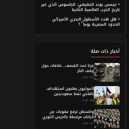
• جيمس بوند الحقيقي: الجاسوس الذي غير
تاريخ الحرب العالمية الثانية
• هل هدد الأسطول البحري الأميركي
الحدود المصرية يوما ً ؟
أخبار ذات صلة
غزة تحت القصف.. خلافات حول
وقف النار
منذ يوم
الحوثيون يعلنون استهداف
ناقلتي نفط سعوديتين
منذ يوم
واشنطن ترفع عقوبات عن
كيانات مرتبطة بالحرس الثوري
منذ يوم