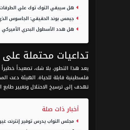
هل سيبقي التوك توك علي الطرقات وهل ينهي قرار 533
جيمس بوند الحقيقي: الجاسوس الذي غي
هل هدد الأسطول البحري الأميركي الح
تداعيات محتملة على 
يعد هذا التطور، بلا شك، تصعيداً خطيرا
فلسطينية قابلة للحياة. الهيئة دعت ال
تهدف إلى ترسيخ الاحتلال وتغيير طابع ا
أخبار ذات صلة
مجلس النواب يدرس توفير إنترنت غي