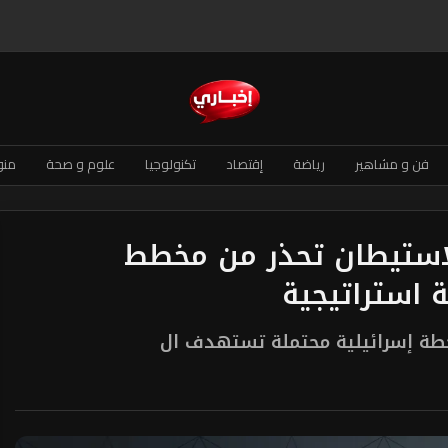
فن و مشاهير
رياضة
إقتصاد
تكنولوجيا
علوم و صحة
منو
لاستيطان تحذر من مخطط
طة إسرائيلية محتملة تستهدف ال