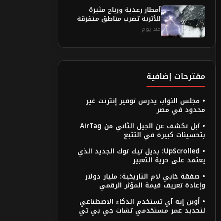
أمطار رعدية ورياح مثيرة
للأتربة تضرب مناطق متفرقة
منذ يوم
مقترحات إضافية
• مجلس النواب يدرس توفير إنترنت غير
محدود في مصر
• آبل تكشف عن الجيل الثاني من AirTag
بتحسينات كبيرة في التتبع
• UpScrolled: بديل تيك توك الجديد الذي
يعتمد على حرية التعبير
• صفقة خابي لام التاريخية: مليار دولار
وإعادة تعريف قيمة المؤثر الرقمي
• أوبن إيه آي تستخدم الذكاء الاصطناعي
لتحديد عمر مستخدمي تشات جي بي تي