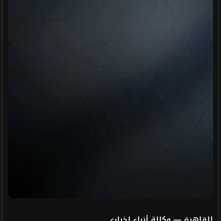
القاهرة — وكالة أنباء إخباري