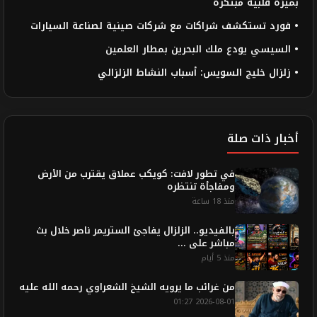
بميزة قلبية مبتكرة
• فورد تستكشف شراكات مع شركات صينية لصناعة السيارات
• السيسي يودع ملك البحرين بمطار العلمين
• زلزال خليج السويس: أسباب النشاط الزلزالي
أخبار ذات صلة
في تطور لافت: كويكب عملاق يقترب من الأرض
ومفاجأة تنتظره
منذ 18 ساعة
بالفيديو.. الزلزال يفاجئ الستريمر ناصر خلال بث
مباشر على ...
منذ 5 أيام
من غرائب ما يرويه الشيخ الشعراوي رحمه الله عليه
2026-08-01 01:27