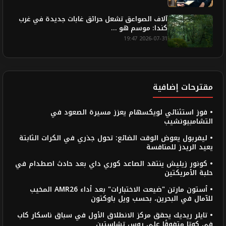
آلاف الصواعق تشعل حرائق غابات جديدة في غرب
كندا: موسم هو ...
2026-07-31 19:47
مقترحات إضافية
• فوز استثنائي لويكسهام يعزز مسيرة الصعود في
التشامبيونشيب
• ليفربول يعوض الوقت الضائع: تحول جذري في الكرات الثابتة
يعيد الريدز للمنافسة
• كونور زيليش ينتقد الصاعد كوري داي بعد حادث اصطدام في
حلبة الأمريكتين
• أستون مارتن "ضيعت الاختبارات" بعد أداء AMR26 المخيب
للآمال في البحرين، بحسب ويل باوكتون
• تايلر ريديك يحقق مركز الانطلاق الأول في سباق ناسكار كاب
في كوتا متفوقًا على روس تشاستين