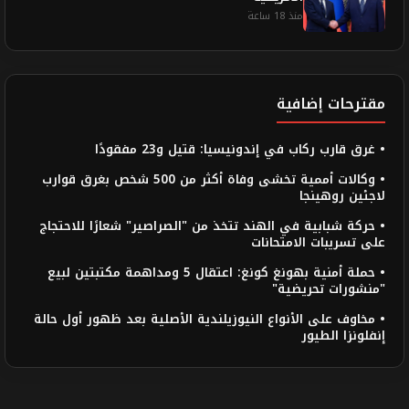
منذ 18 ساعة
مقترحات إضافية
• غرق قارب ركاب في إندونيسيا: قتيل و23 مفقودًا
• وكالات أممية تخشى وفاة أكثر من 500 شخص بغرق قوارب
لاجئين روهينجا
• حركة شبابية في الهند تتخذ من "الصراصير" شعارًا للاحتجاج
على تسريبات الامتحانات
• حملة أمنية بهونغ كونغ: اعتقال 5 ومداهمة مكتبتين لبيع
"منشورات تحريضية"
• مخاوف على الأنواع النيوزيلندية الأصلية بعد ظهور أول حالة
إنفلونزا الطيور