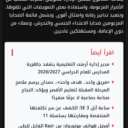
الأضرار المزعومة، واستعادة بعض التعويضات التي تلقوها،
وتنفيذ تدابير رقابة وامتثال أقوى. وتشمل قائمة الضحايا
المزعومين ضحايا الاعتداء الجنسي والتحرش، وعملاء من
ذوي الإعاقة، ومستهلكين عاديين.
اقرأ أيضاً
مدير إدارة أرمنت التعليمية يتفقد جاهزية
المدارس للعام الدراسي 2026/2027
«فريق واحد.. هدف واحد».. حمدان يرسم ملامح
المرحلة المقبلة لتعليم الأقصر ويؤكد: النجاح
صناعة جماعية لا عزفًا منفردًا
ساعة آبل SE 3: الكشف عن سر تكلفتها
المنخفضة ومقارنتها بسلسلة 11
أفضل هواتف موتورولا: من Razr القابل للطي