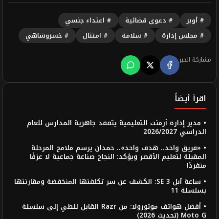
# أوبر
# دعوى قضائية
# اعتداء جنسي
# مجلس إدارة
# سلامة
# امتثال
# خسروشاهي
مشاركة الخبر
اقرأ أيضاً
• مدير إدارة أرمنت التعليمية يتفقد جاهزية المدارس للعام
الدراسي 2026/2027
• «فريق واحد.. هدف واحد».. حمدان يرسم ملامح المرحلة
المقبلة لتعليم الأقصر ويؤكد: النجاح صناعة جماعية لا عزفًا
منفردًا
• ساعة آبل SE 3: الكشف عن سر تكلفتها المنخفضة ومقارنتها
بسلسلة 11
• أفضل هواتف موتورولا: من Razr القابل للطي إلى سلسلة
Moto G (تحديث 2026)