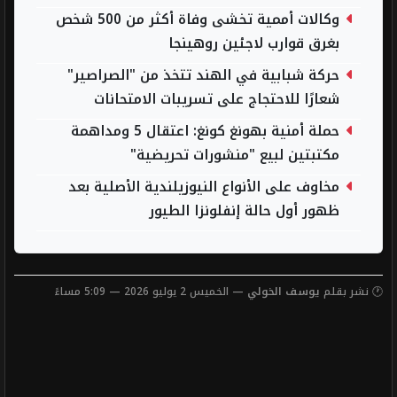
وكالات أممية تخشى وفاة أكثر من 500 شخص
بغرق قوارب لاجئين روهينجا
حركة شبابية في الهند تتخذ من "الصراصير"
شعارًا للاحتجاج على تسريبات الامتحانات
حملة أمنية بهونغ كونغ: اعتقال 5 ومداهمة
مكتبتين لبيع "منشورات تحريضية"
مخاوف على الأنواع النيوزيلندية الأصلية بعد
ظهور أول حالة إنفلونزا الطيور
🕐 نشر بقلم
يوسف الخولي
— الخميس 2 يوليو 2026 — 5:09 مساءً