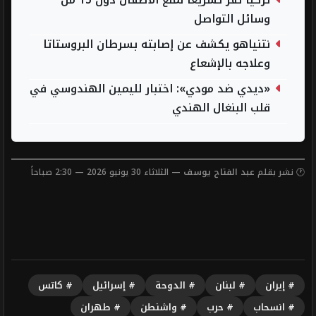
تركيا تقر تشريعاً لمنع الأطفال دون 15 من
وسائل التواصل
نتنياهو يكشف عن إصابته بسرطان البروستاتا
وعلاجه بالإشعاع
«ديدي ضد مودي»: اختبار لليمين الهندوسي في
قلب البنغال الهندي
🕐 نشر بقلم
عبد الفتاح يوسف
— الثلاثاء 30 يونيو 2026 — 2:30 صباحاً
# إيران
# لبنان
# الدوحة
# إسرائيل
# كاتس
# انسحاب
# حرب
# واشنطن
# طهران