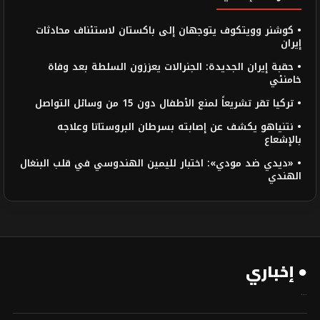
• كوشنر وويتكوف يتوجهان إلى باكستان لاستئناف محادثات
إيران
• حقبة إيران الجديدة: الجنرالات يعززون السلطة بعد وفاة
خامنئي
• تركيا تقر تشريعاً لمنع الأطفال دون 15 من وسائل التواصل
• نتنياهو يكشف عن إصابته بسرطان البروستاتا وعلاجه
بالإشعاع
• «ديدي ضد مودي»: اختبار لليمين الهندوسي في قلب البنغال
الهندي
● إخباري
...