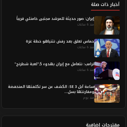
أخبار ذات صلة
إيران: صور حديثة للمرشد مجتبى خامنئي قريباً
منذ 6 ساعات
حماس تعلق بعد رفض نتنياهو خطة غزة
منذ 6 ساعات
ترامب: نتعامل مع إيران بهدوء كـ"لعبة شطرنج"
منذ 6 ساعات
ساعة آبل SE 3: الكشف عن سر تكلفتها المنخفضة
ومقارنتها بسل...
منذ يوم
مقترحات إضافية