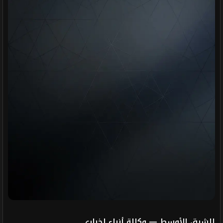
الشرق الأوسط — وكالة أنباء إخباري