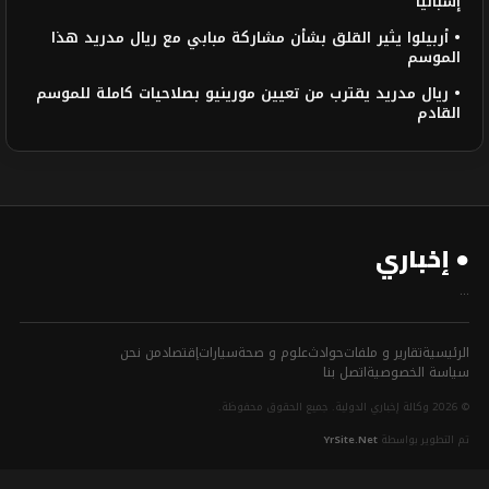
إسبانيا
• أربيلوا يثير القلق بشأن مشاركة مبابي مع ريال مدريد هذا
الموسم
• ريال مدريد يقترب من تعيين مورينيو بصلاحيات كاملة للموسم
القادم
● إخباري
...
الرئيسية
تقارير و ملفات
حوادث
علوم و صحة
سيارات
إقتصاد
من نحن
سياسة الخصوصية
اتصل بنا
© 2026 وكالة إخباري الدولية. جميع الحقوق محفوظة.
تم التطوير بواسطة
YrSite.Net