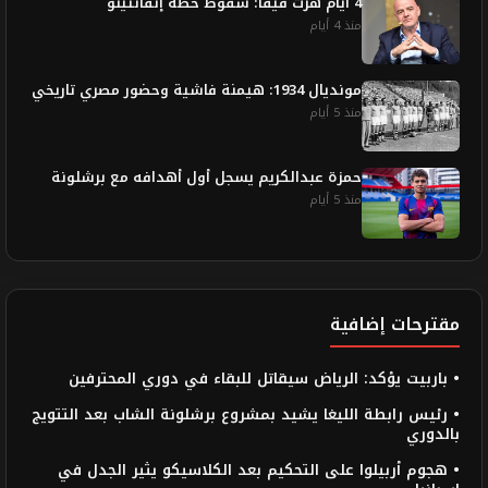
4 أيام هزت فيفا: سقوط خطة إنفانتينو
منذ 4 أيام
مونديال 1934: هيمنة فاشية وحضور مصري تاريخي
منذ 5 أيام
حمزة عبدالكريم يسجل أول أهدافه مع برشلونة
منذ 5 أيام
مقترحات إضافية
• باربيت يؤكد: الرياض سيقاتل للبقاء في دوري المحترفين
• رئيس رابطة الليغا يشيد بمشروع برشلونة الشاب بعد التتويج
بالدوري
• هجوم أربيلوا على التحكيم بعد الكلاسيكو يثير الجدل في