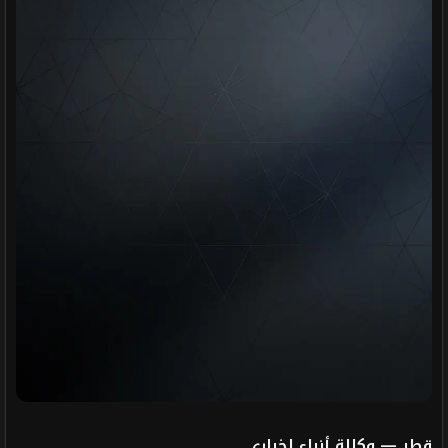
قطر — وكالة أنباء إخباري