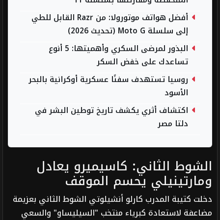
المنخفضة ومقارنتها بسلسلة 11
أفضل هواتف موتورولا: من Razr القابل للطي
إلى سلسلة Moto G (تحديث 2026)
البذور لمرضى السكري وأهميتها: 5 أنوع
تساعدك على خفض السكر
روسيا تستهدف سفنًا عسكرية أوكرانية بالبحر
الأسود
اكتشاف أثري يكشف تاريخ توطين البشر في
دلتا مصر
الشوط الثاني: كاسيميرو يعادل
ومارتينيلي يحسم الموقف
دخلت كتيبة المدرب كارلو أنشيلوتي الشوط الثاني بعزيمة
مضاعفة لاستعادة كبرياء منتخب "السيليساو" والسعي