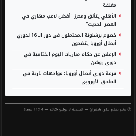
مغلقة
الأهلي يتألق ومحرز "أفضل لاعب مهاري في
العصر الحديث"
خصوم برشلونة المحتملون في دور الـ 16 لدوري
أبطال أوروبا يتضحون
الإعلان عن حكام مباريات اليوم الختامية في
دوري روشن
قرعة دوري أبطال أوروبا: مواجهات نارية في
الملحق الأوروبي
🕐 نشر بقلم
علي شقران
— الجمعة 3 يوليو 2026 — 11:14 مساءً