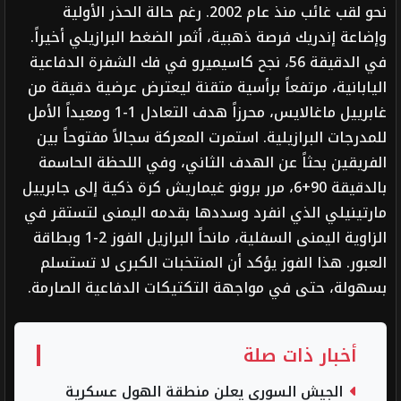
نحو لقب غائب منذ عام 2002. رغم حالة الحذر الأولية
وإضاعة إندريك فرصة ذهبية، أثمر الضغط البرازيلي أخيراً.
في الدقيقة 56، نجح كاسيميرو في فك الشفرة الدفاعية
اليابانية، مرتفعاً برأسية متقنة ليعترض عرضية دقيقة من
غابرييل ماغالايس، محرزاً هدف التعادل 1-1 ومعيداً الأمل
للمدرجات البرازيلية. استمرت المعركة سجالاً مفتوحاً بين
الفريقين بحثاً عن الهدف الثاني، وفي اللحظة الحاسمة
بالدقيقة 90+6، مرر برونو غيماريش كرة ذكية إلى جابرييل
مارتينيلي الذي انفرد وسددها بقدمه اليمنى لتستقر في
الزاوية اليمنى السفلية، مانحاً البرازيل الفوز 2-1 وبطاقة
العبور. هذا الفوز يؤكد أن المنتخبات الكبرى لا تستسلم
بسهولة، حتى في مواجهة التكتيكات الدفاعية الصارمة.
أخبار ذات صلة
الجيش السوري يعلن منطقة الهول عسكرية