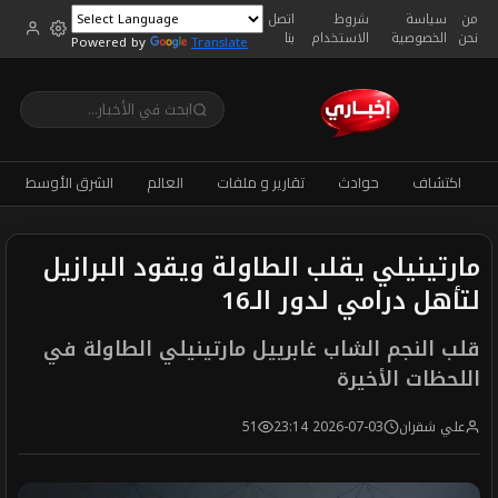
من
سياسة
شروط
اتصل
نحن
الخصوصية
الاستخدام
بنا
Powered by
Translate
اكتشاف
حوادث
تقارير و ملفات
العالم
الشرق الأوسط
مارتينيلي يقلب الطاولة ويقود البرازيل
لتأهل درامي لدور الـ16
قلب النجم الشاب غابرييل مارتينيلي الطاولة في
اللحظات الأخيرة
علي شقران
2026-07-03 23:14
51