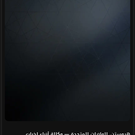
هيوستن، الولايات المتحدة — وكالة أنباء إخباري