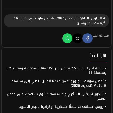
# البرازيل، اليابان، مونديال 2026، غابرييل مارتينيلي، دور الـ16،
كرة قدم، هيوستن
مشاركة الخبر
اقرأ أيضاً
• ساعة آبل SE 3: الكشف عن سر تكلفتها المنخفضة ومقارنتها
بسلسلة 11
• أفضل هواتف موتورولا: من Razr القابل للطي إلى سلسلة
Moto G (تحديث 2026)
• البذور لمرضى السكري وأهميتها: 5 أنوع تساعدك على خفض
السكر
• روسيا تستهدف سفنًا عسكرية أوكرانية بالبحر الأسود