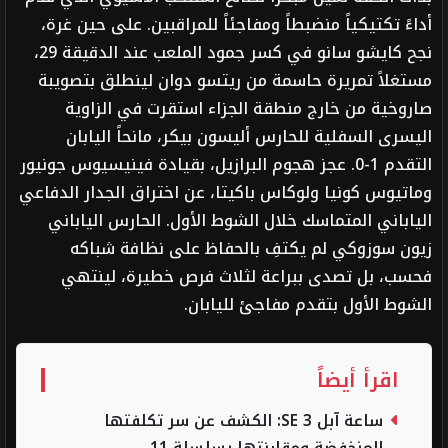
أداءً تكتيكياً منضبطاً ومفاجئاً للمراقبين. على حين غرة،
نجح كايشو سانو في كسر جمود الملعب عند الدقيقة 29،
مستغلاً تمريرة حاسمة من ريتسو دوان لينطلق بتصويبة
صاروخية من خارج منطقة الجزاء استقرت في الزاوية
اليسرى السفلية للحارس أليسون بيكر، مانحاً اليابان
التقدم 1-0. عجز هجوم البرازيل، بقيادة فينيسيوس جونيور
وماتيوس كونيا ولوكاس باكيتا، عن اختراق الجدار الدفاعي
الياباني المتماسك خلال الشوط الأول. الحارس الياباني
زيون سوزوكي لم يكتفِ بالحفاظ على نظافة شباكه
فحسب، بل تصدى ببراعة لثلاث فرص خطيرة، لينتهي
الشوط الأول بتقدم مفاجئ لليابان.
اقرأ أيضاً
ساعة آبل SE 3: الكشف عن سر تكلفتها