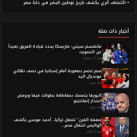
• اكتشاف أثري يكشف تاريخ توطين البشر في دلتا مصر
أخبار ذات صلة
مانشستر سيتي: ماريسكا يحدد قيادة الفريق بعيداً
عن التصويت
منذ 17 ساعة
مصر تخسر بصعوبة أمام إسبانيا في نصف نهائي
مونديال اليد
منذ يوم
اليويفا يتمسك بمقاطعة بطولات فيفا ويرفض
اعتذار إنفانتينو
منذ يوم
صفقة القرن" تشعل تركيا.. أحمد موسى يكشف
كواليس انتقال محم...
منذ 3 أيام