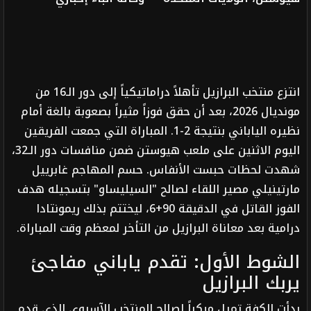
انتزع منتخب البرازيل تأهلاً دراماتيكياً إلى دور الـ16 من
مونديال 2026، بعد أن حقق فوزاً مثيراً بصعوبة بالغة أمام
نظيره الياباني بنتيجة 2-1. المباراة التي جمعت الفريقين
اليوم الاثنين على ملعب هيوستن ضمن منافسات دور الـ32،
شهدت لحظات حبست الأنفاس. حسم المهاجم غابرييل
مارتينيلي مصير اللقاء لصالح "السيليساو" بتسجيله هدف
الفوز القاتل في الدقيقة 90+6، ليختتم بذلك ريمونتادا
درامية بعد معاناة البرازيل من التأخر لمعظم وقت المباراة.
الشوط الأول: تقدم ياباني مفاجئ
يربك البرازيل
بدأت الكفة تميل مبكراً لصالح المنتخب الآسيوي الذي قدم