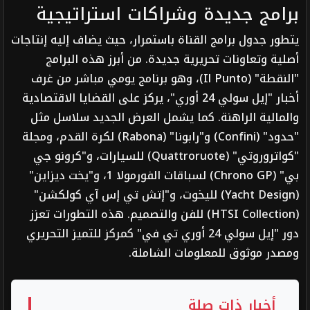
برامج جديدة وشراكات استراتيجية
يتطور جدول برامج القناة باستمرار، حيث يضاف إليه إنتاجات
أصلية وتعاونات تحريرية جديدة. من أبرز هذه البرامج
"النقطة" (Il Punto)، وهو برنامج يومي مباشر من غرف
أخبار "إيل سولي 24 أوري"، يركز على القضايا الاقتصادية
والمالية الراهنة. كما يشمل العرض الجديد سلاسل مثل
"حدود" (Confini) و"رابونا" (Rabona) لكرة القدم، ومجلة
"كواتروروتي" (Quattroruote) للسيارات، و"كرونو جي
بي" (Chrono GP) لسباقات الفورمولا 1، و"يخت ديزاين"
(Yacht Design) لليخوت، و"إتش تي إس آي كولكشن"
(HTSI Collection) للفن والتصميم. هذه التطورات تعزز
دور "إيل سولي 24 أوري تي في" كمركز للتميز التحريري
ومصدر موثوق للمعلومات الشاملة.
أخبار ذات صلة