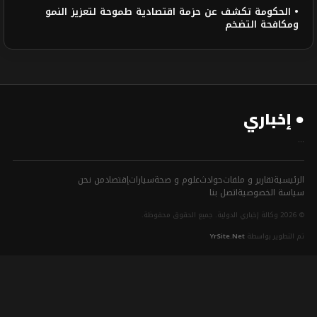
• الحكومة تكشف عن حزمة اقتصادية طموحة لتعزيز النمو
ومكافحة التضخم
● إخباري
...
الرئيسية
تقارير و ملفات
حوادث
علوم و صحة
سيارات
إقتصاد
من نحن
سياسة الخصوصية
اتصل بنا
© 2026 وكالة إخباري الدولية. جميع الحقوق محفوظة.
تم التطوير بواسطة
YrSite.Net