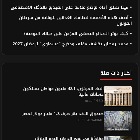
• ميتا تطلق أداة لوضع علامة على الفيديو بالذكاء الاصطناعى
• أضف هذه الأطعمة لنظامك الغذائى للوقاية من سرطان
القولون
• كيف يؤثر الصداع النصفي المزمن على حياتك اليومية؟
• محمد رمضان يكشف مؤلف ومخرج "عشماوي" لرمضان 2027
أخبار ذات صلة
البنك المركزى: 48.1 مليون مواطن يمتلكون
حسابات مالية
منذ 14 ساعة
صندوق النقد يقر صرف 1.8 مليار دولار لمصر
2026-08-01 03:31
مفاجأة في سعر الدولار اليوم الثلاثاء