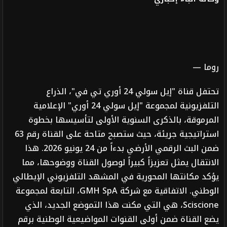
روما —
تحتفل قناة "إيل سولي 24 أوري تي في"، الذراع
التلفزيونية لمجموعة "إيل سولي 24 أوري" الإعلامية
المرموقة، بالذكرى السنوية الأولى لتأسيسها بخطوة
استراتيجية جريئة، حيث ستصبح متاحة على القناة رقم 63
ضمن البث الرقمي الأرضي بدءاً من 24 يونيو 2026. هذا
الانتقال يمثل تعزيزاً كبيراً لوصول القناة ووضوحها، مما
يؤكد مكانتها المحورية في المشهد التلفزيوني الإيطالي
الوطني. الاتفاقية مع شركة GMH SpA، التابعة لمجموعة
Sciscione، هي التي مكنت هذا التموضع الجديد، الذي
يضع القناة ضمن أولى القنوات المواضيعية الوطنية برقم