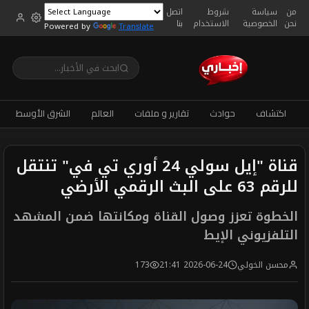
من
سياسة
شروط
اتصل
نحن
الخصوصية
الاستخدام
بنا
Powered by
Translate
اكتشاف
حوادث
تقارير و ملفات
العالم
الشرق الأوسط
قناة "إيل سولي 24 أوري تي في" تنتقل
للرقم 63 على البث الرقمي الأرضي
الخطوة تعزز وصول القناة ومكانتها ضمن المشهد
التلفزيوني الإيط
محسن الخولي
2026-06-24 21:41
173