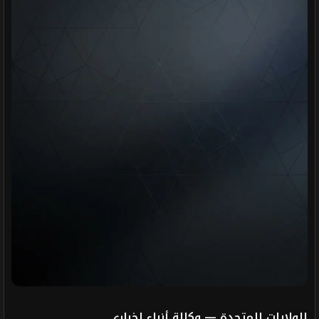
الولايات المتحدة — وكالة أنباء إخباري