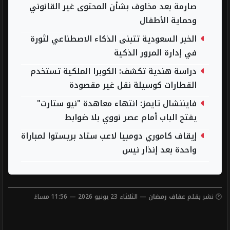
صارمة بعد مخاوف بشأن المحتوى غير القانوني
وحماية الأطفال
الخبر السعودية تتبنى الذكاء الاصطناعي لثورة
في إدارة المرور الذكية
دراسة هندية تكشف: الكوبرا الملكية تستخدم
القطارات كوسيلة نقل غير مقصودة
فايننشال تايمز: انتهاء معاهدة "نيو ستارت"
يفتح الباب أمام عصر نووي بلا ضوابط
إيقاف كاموري دومبيا لاعب ستاد بريستوا لمباراة
واحدة بعد إنذار نيس
🕐 نشر بقلم
عفاف رمضان
— الثلاثاء 23 يونيو 2026 — 11:56 مساءً