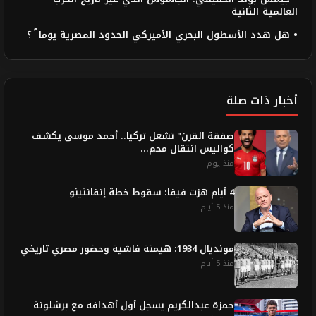
العالمية الثانية
• هل هدد الأسطول البحري الأميركي الحدود المصرية يوما ً ؟
أخبار ذات صلة
صفقة القرن" تشعل تركيا.. أحمد موسى يكشف
كواليس انتقال محم...
منذ يوم
4 أيام هزت فيفا: سقوط خطة إنفانتينو
منذ 5 أيام
مونديال 1934: هيمنة فاشية وحضور مصري تاريخي
منذ 5 أيام
حمزة عبدالكريم يسجل أول أهدافه مع برشلونة