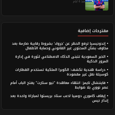
منذ 6 أيام
مقترحات إضافية
• إندونيسيا ترفع الحظر عن 'جروك' بشروط رقابية صارمة بعد
مخاوف بشأن المحتوى غير القانوني وحماية الأطفال
• الخبر السعودية تتبنى الذكاء الاصطناعي لثورة في إدارة
المرور الذكية
• دراسة هندية تكشف: الكوبرا الملكية تستخدم القطارات
كوسيلة نقل غير مقصودة
• فايننشال تايمز: انتهاء معاهدة "نيو ستارت" يفتح الباب أمام
عصر نووي بلا ضوابط
• إيقاف كاموري دومبيا لاعب ستاد بريستوا لمباراة واحدة بعد
إنذار نيس