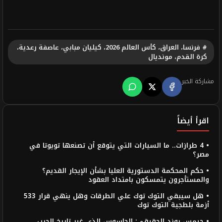
# فرنسا، العراق، كأس العالم 2026، كيليان مبابي، عاصفة رعدية،
كرة القدم، مونديال
مشاركة الخبر
اقرأ أيضاً
• 4 طرازات.. ما السيارات التي يتوقع أن تصنعها تويوتا في
مصر؟
• حكم المحكمة الدستورية العليا بشأن الإيجار القديم؟
والمستأجرون يتمسكون بامتداد العقود
• هل سيبقي التوك توك علي الطرقات وهل ينهي قرار 533
أزمة بلطجية التوك توك
• جيمس بوند الحقيقي: الجاسوس الذي غير تاريخ الحرب