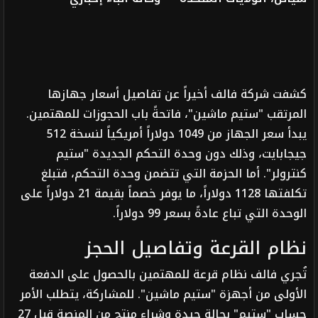
كشفت شركة فالف أخيراً عن تفاصيل أسعار جهازها
المرتقب "ستيم ماشين"، فاتحةً باب الحجوزات للمهتمين.
يبدأ سعر الجهاز من 1049 دولاراً أمريكياً لنسخة 512
جيجابايت، وذلك دون وحدة التحكم الجديدة "ستيم
كنترولر". أما الحزمة التي تتضمن وحدة التحكم، فتبلغ
تكلفتها 1128 دولاراً، ما يوفر خصماً بقيمة 21 دولاراً على
الوحدة التي تباع عادةً بسعر 99 دولاراً.
نظام القرعة وتفاصيل الحجز
تُجري فالف نظام قرعة للمهتمين بالحصول على الدفعة
الأولى من أجهزة "ستيم ماشين". للمشاركة، يتطلب الأمر
حساب "ستيم" بحالة جيدة وشراء منتج من المنصة قبل 27