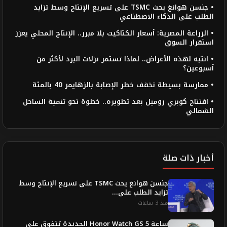
• جنسن هوانغ يحث TSMC على تسريع الإنتاج وسط تزايد
الطلب على الذكاء الاصطناعي
• الزراعة المصرية: أسعار الكتاكيت بلا مبرر.. الإنتاج المحلي يعزز
استقرار السوق
• انتبه لهذه الأعراض.. لماذا تستمر نزلات البرد لأكثر من
أسبوعين؟
• ممارسة بسيطة تخفف خطر الإصابة بالزهايمر 40 بالمئة
• افتتاح كوبري روميل بعد تطويره.. خطوة نحو تنمية الساحل
الشمالي
أخبار ذات صلة
جنسن هوانغ يحث TSMC على تسريع الإنتاج وسط
تزايد الطلب على...
منذ 3 ساعات
ساعة Honor Watch GS 5 الجديدة تتفوق على