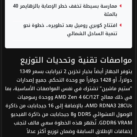
ممارسة بسيطة تخفف خطر الإصابة بالزهايمر 40
بالمئة
افتتاح كوبري روميل بعد تطويره.. خطوة نحو
تنمية الساحل الشمالي
مواصفات تقنية وتحديات التوزيع
يتوفر الجهاز أيضاً بخيار تخزين 2 تيرابايت بسعر 1349
دولاراً، أو 1428 دولاراً مع وحدة التحكم. جميع إصدارات
"ستيم ماشين" تشترك في نفس المواصفات الأساسية، بما
في ذلك معالج AMD Zen 4 6C/12T ووحدة رسوميات
AMD RDNA3 28CUs، بالإضافة إلى 16 جيجابايت من ذاكرة
الوصول العشوائي DDR5 و8 جيجابايت من ذاكرة الفيديو
GDDR6 VRAM. تُظهر هذه الخطوة سعي فالف لتجنب
إخفاقات الإطلاق السابقة وضمان توزيع أكثر عدلاً