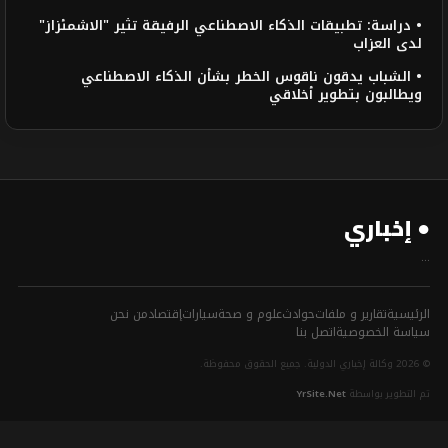
• دراسة: تطبيقات الذكاء الاصطناعي الرفيقة تثير "الاشمئزاز"
لدى العزاب
• الشباب يدقون ناقوس الخطر بشأن الذكاء الاصطناعي
ويطالبون بتطوير أخلاقي
● إخباري
...
الرئيسية
تقارير و ملفات
حوادث
علوم و صحة
سيارات
إقتصاد
من نحن
سياسة الخصوصية
اتصل بنا
© 2026 وكالة إخباري الدولية. جميع الحقوق محفوظة.
تم التطوير بواسطة
YrSite.Net