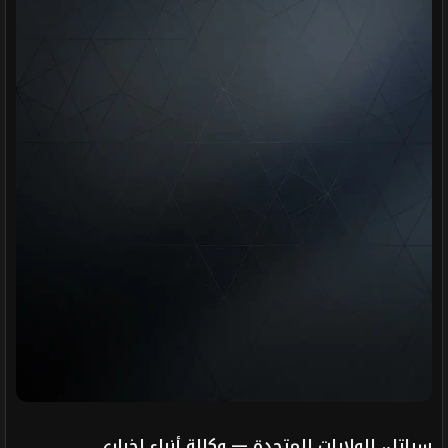
سياتل، الولايات المتحدة — وكالة أنباء إخباري