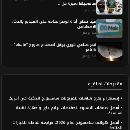
منافسيها بميزة قل...
منذ يوم
ميتا تطلق أداة لوضع علامة على الفيديو بالذكاء
الاصطناعى
منذ يومين
قمر صناعي كوري يوثق اصطدام صاروخ "ماسك"
بالقمر
منذ يومين
مقترحات إضافية
• إنستغرام يغزو شاشات تلفزيونات سامسونج الذكية في أمريكا
• أفضل صفقات الأسبوع: تخفيضات برايم داي وأجهزة تقنية
أساسية
• أفضل هواتف سامسونج لعام 2026: مراجعة شاملة للخيارات
المتاحة