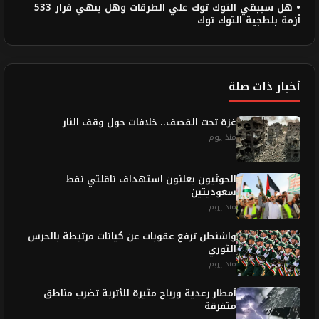
• هل سيبقي التوك توك علي الطرقات وهل ينهي قرار 533
أزمة بلطجية التوك توك
أخبار ذات صلة
غزة تحت القصف.. خلافات حول وقف النار
منذ يوم
الحوثيون يعلنون استهداف ناقلتي نفط
سعوديتين
منذ يوم
واشنطن ترفع عقوبات عن كيانات مرتبطة بالحرس
الثوري
منذ يوم
أمطار رعدية ورياح مثيرة للأتربة تضرب مناطق
متفرقة