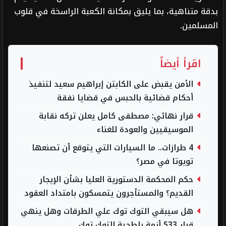
بدقة متناهية، بما يليق بمكانة الكعبة الراسخة في قلوب
المسلمين.
اقرأ أيضاً
الأمن يقبض على الكابتن إبراهيم سعيد لتنفيذ
أحكام قضائية بالحبس في قضايا نفقة
قرار نهائي: مصطفى كامل يعلن تركه نقابة
الموسيقيين والعودة للغناء
4 طرازات.. ما السيارات التي يتوقع أن تصنعها
تويوتا في مصر؟
حكم المحكمة الدستورية العليا بشأن الإيجار
القديم؟ والمستأجرون يتمسكون بامتداد العقود
هل سيبقي التوك توك علي الطرقات وهل ينهي
قرار 533 أزمة بلطجية التوك توك