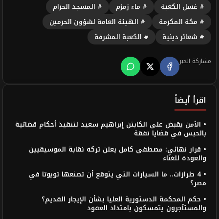
# غسل الكعبة
# ماء زمزم
# المسجد الحرام
# مكة المكرمة
# الهيئة العامة لشؤون الحرمين
# شعائر دينية
# الكعبة المشرفة
مشاركة الخبر
اقرأ أيضاً
• الأمن يقبض على الكابتن إبراهيم سعيد لتنفيذ أحكام قضائية
بالحبس في قضايا نفقة
• قرار نهائي: مصطفى كامل يعلن تركه نقابة الموسيقيين
والعودة للغناء
• 4 طرازات.. ما السيارات التي يتوقع أن تصنعها تويوتا في
مصر؟
• حكم المحكمة الدستورية العليا بشأن الإيجار القديم؟
والمستأجرون يتمسكون بامتداد العقود