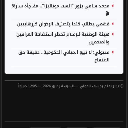
محمد سامي يزور "الست موناليزا".. مفاجأة سارة!
🎬
فهمي يطالب كندا بتصنيف الإخوان كإرهابيين
هيئة الوطنية للإعلام تحظر استضافة العرافين
والمنجمين
مدبولي: لا نبيع المباني الحكومية.. حقيقة حق
الانتفاع
🕐 نشر بقلم
يوسف الخولي
— السبت 4 يوليو 2026 — 12:05 صباحاً