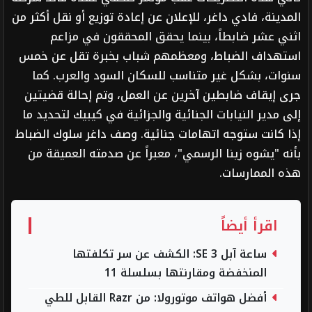
المدينة، فادي داغر، للإعلان عن إعادة توزيع أو نقل أكثر من
اثني عشر ضابطاً، بينما يحقق المحققون في مزاعم
استهداف الضباط، ومعظمهم شباب بخبرة تقل عن خمس
سنوات، بشكل غير متناسب للسكان السود والعرب. كما
جرى إيقاف ضابطين آخرين عن العمل، وتم إحالة قضيتين
إلى مدير النيابات الجنائية والجزائية في كيبيك لتحديد ما
إذا كانت ستوجه اتهامات جنائية. وصف داغر سلوك الضباط
بأنه "يشوه زينا الرسمي"، معبراً عن صدمته العميقة من
هذه الممارسات.
اقرأ أيضاً
ساعة آبل SE 3: الكشف عن سر تكلفتها
المنخفضة ومقارنتها بسلسلة 11
أفضل هواتف موتورولا: من Razr القابل للطي