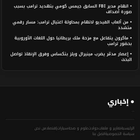
• اتهام مدير FBI السابق جيمس كومي بتهديد ترامب بسبب
صورة أصداف
• من ألعاب الفيديو لاتهام بمحاولة اغتيال ترامب: مسار رقمي
متشدد
• ماكرون يتفاعل مع مزحة ملك بريطانيا حول اللغات الأوروبية
بحضور ترامب
• إعصار مدمّر يضرب مينيرال ويلز بتكساس وفرق الإنقاذ تواصل
البحث
● إخباري
...
الرئيسية
تقارير و ملفات
حوادث
علوم و صحة
سيارات
إقتصاد
من نحن
سياسة الخصوصية
اتصل بنا