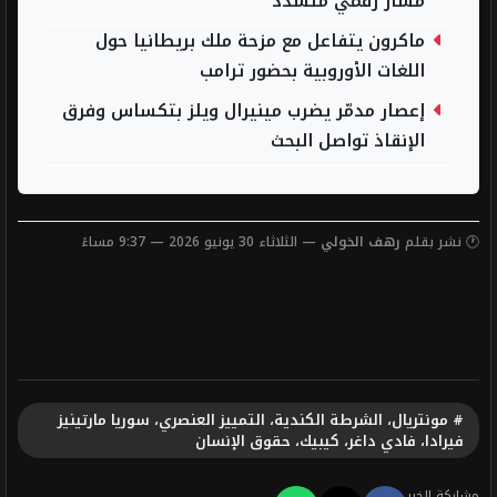
مسار رقمي متشدد
ماكرون يتفاعل مع مزحة ملك بريطانيا حول
اللغات الأوروبية بحضور ترامب
إعصار مدمّر يضرب مينيرال ويلز بتكساس وفرق
الإنقاذ تواصل البحث
🕐 نشر بقلم
رهف الخولي
— الثلاثاء 30 يونيو 2026 — 9:37 مساءً
# مونتريال، الشرطة الكندية، التمييز العنصري، سوريا مارتينيز
فيرادا، فادي داغر، كيبيك، حقوق الإنسان
مشاركة الخبر