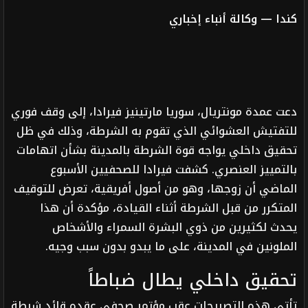
كندا — وكالة أنباء إخباري
دعت عمدة مونتريال، سوريا مارتينيز فيرادا، إلى وقف فوري
للتفتيش العشوائي الذي تقوم به الشرطة، وذلك في ظل
تحقيق داخلي يواجه قوة الشرطة بالمدينة بشأن اتهامات
بالتمييز العنصري. كشفت فيرادا للصحفيين الأسبوع
الماضي أن زوجها، وهو من أصول أفريقية، تعرض للتوقيف
المتكرر من قبل الشرطة أثناء القيادة، مؤكدة أن هذا
يحدث لكثيرين من ذوي البشرة السمراء والأشخاص
الملونين في المدينة، على ما يبدو بدون سبب وجيه.
تحقيق داخلي يطال ضباطاً
تأتي هذه التصريحات عقب مؤتمر صحفي عقده قائد شرطة