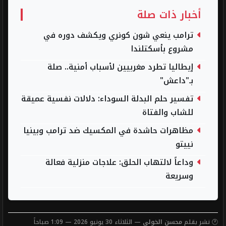
أخبار ذات صلة
ترامب ينعي شون كونري ويكشف دوره في
مشروع بأسكتلندا
إيطاليا تطرد مغربيين لأسباب أمنية.. صلة
بـ"داعش"
تفسير حلم البدلة السوداء: دلالات نفسية عميقة
للشاب والفتاة
مظاهرات حاشدة في المكسيك ضد ترامب وبينيا
نييتو
وداعاً لالتهاب الحلق: علاجات منزلية فعالة
وسريعة
🕐 نشر بقلم
محسن الخولي
— الثلاثاء 30 يونيو 2026 — 1:09 صباحاً