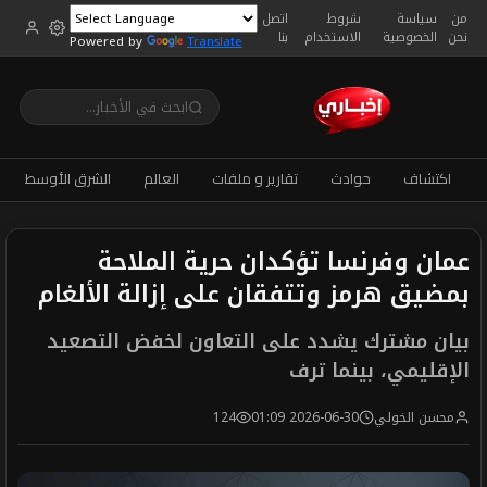
من
سياسة
شروط
اتصل
نحن
الخصوصية
الاستخدام
بنا
Powered by
Translate
اكتشاف
حوادث
تقارير و ملفات
العالم
الشرق الأوسط
عمان وفرنسا تؤكدان حرية الملاحة
بمضيق هرمز وتتفقان على إزالة الألغام
بيان مشترك يشدد على التعاون لخفض التصعيد
الإقليمي، بينما ترف
محسن الخولي
2026-06-30 01:09
124