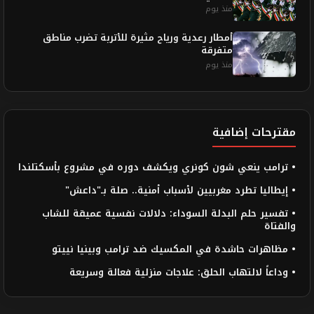
منذ يوم
أمطار رعدية ورياح مثيرة للأتربة تضرب مناطق
متفرقة
منذ يوم
مقترحات إضافية
• ترامب ينعي شون كونري ويكشف دوره في مشروع بأسكتلندا
• إيطاليا تطرد مغربيين لأسباب أمنية.. صلة بـ"داعش"
• تفسير حلم البدلة السوداء: دلالات نفسية عميقة للشاب
والفتاة
• مظاهرات حاشدة في المكسيك ضد ترامب وبينيا نييتو
• وداعاً لالتهاب الحلق: علاجات منزلية فعالة وسريعة