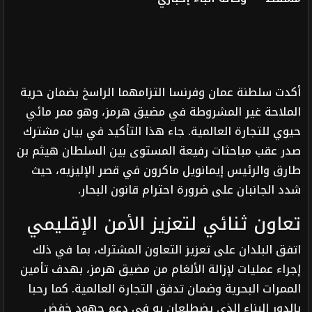
أكدت سلطنة عمان وفرنسا التزامهما الراسخ بضمان حرية
الملاحة غير المشروطة في مضيق هرمز، وهو ممر مائي
حيوي للتجارة العالمية. جاء هذا التأكيد في بيان مشترك
صدر عقب مباحثات رفيعة المستوى بين السلطان هيثم بن
طارق والرئيس إيمانويل ماكرون في قصر الإليزيه، حيث
شدد الجانبان على ضرورة احترام قانون البحار.
تعاون ثنائي لتعزيز الأمن الإقليمي
اتفق البلدان على تعزيز التعاون المشترك، بما في ذلك
إجراء عمليات لإزالة الألغام من مضيق هرمز، بهدف تأمين
الممرات البحرية وضمان تدفق التجارة العالمية. كما رحبا
بالدور البناء الذي يضطلعان به في دعم جهود خفض