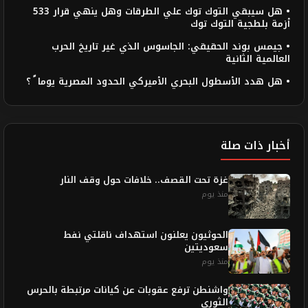
• هل سيبقي التوك توك علي الطرقات وهل ينهي قرار 533
أزمة بلطجية التوك توك
• جيمس بوند الحقيقي: الجاسوس الذي غير تاريخ الحرب
العالمية الثانية
• هل هدد الأسطول البحري الأميركي الحدود المصرية يوما ً ؟
أخبار ذات صلة
غزة تحت القصف.. خلافات حول وقف النار
منذ يوم
الحوثيون يعلنون استهداف ناقلتي نفط
سعوديتين
منذ يوم
واشنطن ترفع عقوبات عن كيانات مرتبطة بالحرس
الثوري