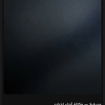
مسقط — وكالة أنباء إخباري