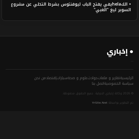
• الكhelaيفي يفتح الباب ليوفنتوس بشرط التخلي عن مشروع
السوبر ليغ "الغبي"
● إخباري
...
الرئيسية
تقارير و ملفات
حوادث
علوم و صحة
سيارات
إقتصاد
من نحن
سياسة الخصوصية
اتصل بنا
© 2026 وكالة إخباري الدولية. جميع الحقوق محفوظة.
تم التطوير بواسطة
YrSite.Net