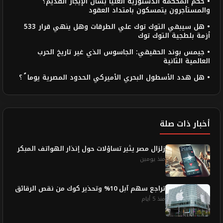
• حكم المحكمة الدستورية العليا بشأن الإيجار القديم؟
والمستأجرون يتمسكون بامتداد العقود
• هل سيبقي التوك توك علي الطرقات وهل ينهي قرار 533
أزمة بلطجية التوك توك
• جيمس بوند الحقيقي: الجاسوس الذي غير تاريخ الحرب
العالمية الثانية
• هل هدد الأسطول البحري الأميركي الحدود المصرية يوما ً ؟
أخبار ذات صلة
زلزال مصر يثير تساؤلات حول إنذار الهواتف المبكر
منذ يومين
تراجع سهم آبل 10% وتحذير كوك من نقص الرقائق
منذ 5 أيام