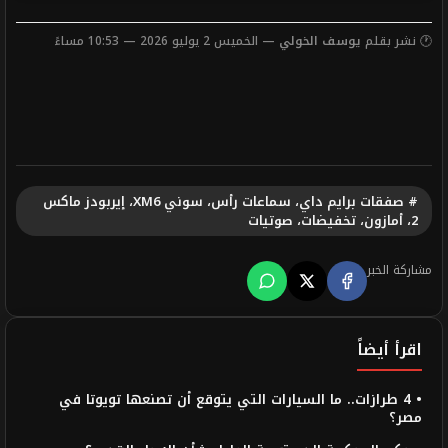
🕐 نشر بقلم
يوسف الخولي
— الخميس 2 يوليو 2026 — 10:53 مساءً
# صفقات برايم داي، سماعات رأس، سوني XM6، إيربودز ماكس
2، أمازون، تخفيضات، صوتيات
مشاركة الخبر
اقرأ أيضاً
• 4 طرازات.. ما السيارات التي يتوقع أن تصنعها تويوتا في
مصر؟