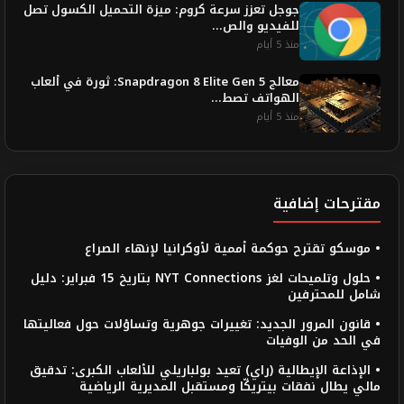
جوجل تعزز سرعة كروم: ميزة التحميل الكسول تصل
للفيديو والص...
منذ 5 أيام
معالج Snapdragon 8 Elite Gen 5: ثورة في ألعاب
الهواتف تصط...
منذ 5 أيام
مقترحات إضافية
• موسكو تقترح حوكمة أممية لأوكرانيا لإنهاء الصراع
• حلول وتلميحات لغز NYT Connections بتاريخ 15 فبراير: دليل
شامل للمحترفين
• قانون المرور الجديد: تغييرات جوهرية وتساؤلات حول فعاليتها
في الحد من الوفيات
• الإذاعة الإيطالية (راي) تعيد بولباريلي للألعاب الكبرى: تدقيق
مالي يطال نفقات بيتريكّا ومستقبل المديرية الرياضية