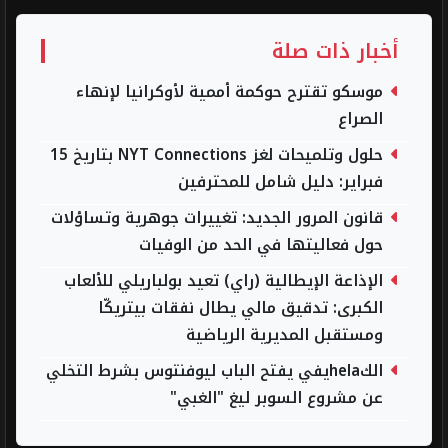
أخبار ذات صلة
موسكو تقترح حوكمة أممية لأوكرانيا لإنهاء
الصراع
حلول وتلميحات لغز NYT Connections بتاريخ 15
فبراير: دليل شامل للمحترفين
قانون المرور الجديد: تغييرات جوهرية وتساؤلات
حول فعاليتها في الحد من الوفيات
الإذاعة الإيطالية (راي) تعيد بولباريلي للألعاب
الكبرى: تدقيق مالي يطال نفقات بيتريكّا
ومستقبل المديرية الرياضية
الكhelaيفي يفتح الباب ليوفنتوس بشرط التخلي
عن مشروع السوبر ليغ "الغبي"