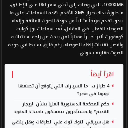
1000XM6، التي وصلت إلى أدنى سعر لها على الإطلاق،
متجاوزةً بذلك طراز XM5 الأقدم. هذه السماعات، على ما
يبدو، تقدم مزيجاً مثالياً من جودة الصوت الفائقة وإلغاء
الضوضاء الفعال. في المقابل، تُعد سماعات بوز كوايت
كومفورت ألترا خياراً ممتازاً لمن يبحث عن راحة استثنائية
وأفضل تقنيات إلغاء الضوضاء، رغم فارق بسيط في جودة
الصوت مقارنة بسوني.
اقرأ أيضاً
4 طرازات.. ما السيارات التي يتوقع أن تصنعها
تويوتا في مصر؟
حكم المحكمة الدستورية العليا بشأن الإيجار
القديم؟ والمستأجرون يتمسكون بامتداد العقود
هل سيبقي التوك توك علي الطرقات وهل ينهي