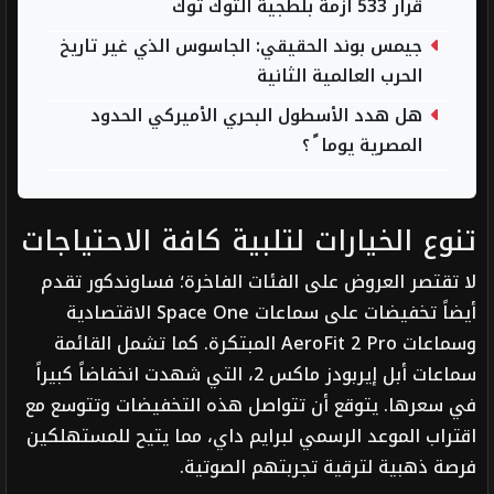
قرار 533 أزمة بلطجية التوك توك
جيمس بوند الحقيقي: الجاسوس الذي غير تاريخ
الحرب العالمية الثانية
هل هدد الأسطول البحري الأميركي الحدود
المصرية يوما ً ؟
تنوع الخيارات لتلبية كافة الاحتياجات
لا تقتصر العروض على الفئات الفاخرة؛ فساوندكور تقدم
أيضاً تخفيضات على سماعات Space One الاقتصادية
وسماعات AeroFit 2 Pro المبتكرة. كما تشمل القائمة
سماعات أبل إيربودز ماكس 2، التي شهدت انخفاضاً كبيراً
في سعرها. يتوقع أن تتواصل هذه التخفيضات وتتوسع مع
اقتراب الموعد الرسمي لبرايم داي، مما يتيح للمستهلكين
فرصة ذهبية لترقية تجربتهم الصوتية.