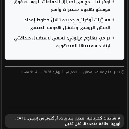
أوكرانيا تنجح في اختراق الدفاعات الروسية فوق
موسكو بهجوم مسيرات واسع
مسيَّرات أوكرانية جديدة تشلّ خطوط إمداد
الجيش الروسي وتُفشل هجومه الصيفي
ترامب يهاجم ميلوني: تسعى لاستغلال صداقتي
لإنقاذ شعبيتها المتدهورة
🕐 نشر بقلم
عفاف رمضان
— الخميس 2 يوليو 2026 — 9:14 مساءً
# شاحنات كهربائية، تبديل بطاريات، أوكتوبوس إنرجي، CATL،
أوروبا، طاقة متجددة، نقل ثقيل