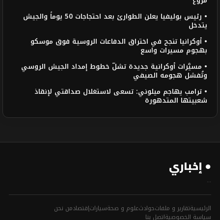
مروع
• رئيس بوليفيا يعلن الطوارئ بعد احتجاجات 50 يوماً والجيش
يتدخل
• أوكرانيا تنجح في اختراق الدفاعات الروسية فوق موسكو
بهجوم مسيرات واسع
• مسيَّرات أوكرانية جديدة تشلّ خطوط إمداد الجيش الروسي
وتُفشل هجومه الصيفي
• ترامب يهاجم ميلوني: تسعى لاستغلال صداقتي لإنقاذ
شعبيتها المتدهورة
● إخباري
...
الرئيسية
تقارير و ملفات
حوادث
علوم و صحة
سيارات
إقتصاد
من نحن
سياسة الخصوصية
اتصل بنا