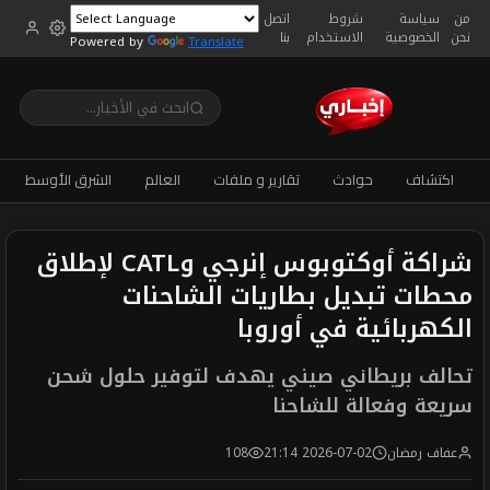
من
سياسة
شروط
اتصل
نحن
الخصوصية
الاستخدام
بنا
Powered by
Translate
اكتشاف
حوادث
تقارير و ملفات
العالم
الشرق الأوسط
شراكة أوكتوبوس إنرجي وCATL لإطلاق
محطات تبديل بطاريات الشاحنات
الكهربائية في أوروبا
تحالف بريطاني صيني يهدف لتوفير حلول شحن
سريعة وفعالة للشاحنا
عفاف رمضان
2026-07-02 21:14
108