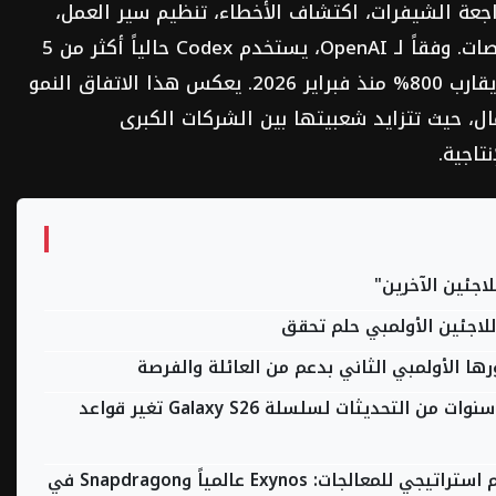
راجعة الشيفرات، اكتشاف الأخطاء، تنظيم سير العمل،
وتقديم المساعدة للفرق متعددة التخصصات. وفقاً لـ OpenAI، يستخدم Codex حالياً أكثر من 5
ملايين شخص عالمياً، وسجل نمواً مذهلاً يقارب 800% منذ فبراير 2026. يعكس هذا الاتفاق النمو
O في سوق الأعمال، حيث تتزايد شعبيتها بين الشركات الكبرى
تاجية.
لاجئين الآخرين"
ا الأولمبي الثاني بدعم من العائلة والفرصة
سامسونج ترسم ملامح المستقبل: 7 سنوات من التحديثات لسلسلة Galaxy S26 تغير قواعد
سامسونج تطلق Galaxy S26 بتقسيم استراتيجي للمعالجات: Exynos عالمياً وSnapdragon في