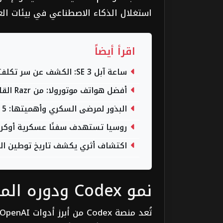
استغلال الذكاء الاصطناعي في بيئات ال
اقرأ أيضاً
ساعة آبل SE 3: الكشف عن سر تكلفتها المنخفضة ومقارنتها بسلسلة 11
أفضل هواتف موتورولا: من Razr القابل للطي إلى سلسلة Moto G (تحديث 2026)
البذور لمرضى السكري وأهميتها: 5 أنوع تساعدك على خفض السكر
روسيا تستهدف سفنًا عسكرية أوكراني
اكتشاف أثري يكشف تاريخ توطين ال
نمو Codex ودوره المحوري