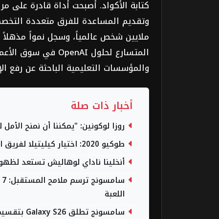
كتابة الأكواد. أصبحت أداة قادرة على م
المتسارع لحلول penAI
والمؤسسات التعليمية الباحثة عن رفع الإن
أخبار ذات صلة
روزا لوكونين: "يمكننا أن نمنح الأمل ل
طوكيو 2020: اختيار كيليتيلا لفريق اللاجئين الأولمبي حلم تحقق
أنخلينا ناداي لوهاليش تستعد لظهوره
اللعبة