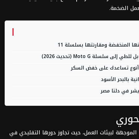
عمل الضخمة.
ة بالبحر الأسود
بشر في دلتا مصر
تُعد منصة Codex من أبرز أدوات OpenAI الموجهة لبيئات العمل، حيث تجاوز دورها التقليدي في