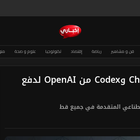
فن و مشاهير
رياضة
إقتصاد
تكنولوجيا
علوم و صحة
منو
سامسونج تتبنى ChatGPT وCodex من OpenAI لدفع
اصطناعي المتقدمة في جميع قط