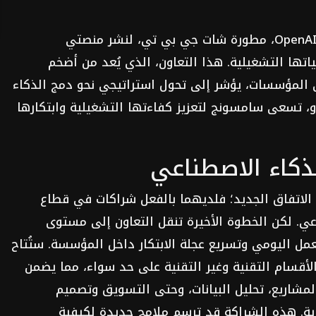
أبرمت شركة سامسونج اتفاقية بارزة مع OpenAI، مطورة شات جي بي تي، لنشر منصتي
Chat وCodex ضمن عملياتها التشغيلية. هذا التعاون، الذي يُعد من أضخم
ت OpenAI على مستوى المؤسسات، يؤشر إلى تحول استراتيجي نحو دمج الذكاء
، تسعى سامسونج لتعزيز كفاءتها التشغيلية وابتكارها
ذكاء الاصطناعي
 الاتفاق الجديد؛ فلديهما بالفعل شراكات في قطاع
عي. لكن الخطوة الأخيرة تنقل التعاون إلى مستوى
عمل اليومي وتسريع عجلة الابتكار داخل المؤسسة. ستُتاح
ج في الأقسام التقنية وغير التقنية على حد سواء، مما يضمن
لمشاريع، تحليل البيانات، وحتى التسويق وتصميم
ارية. هذه الشراكة قد ترسم ملامح جديدة لكيفية