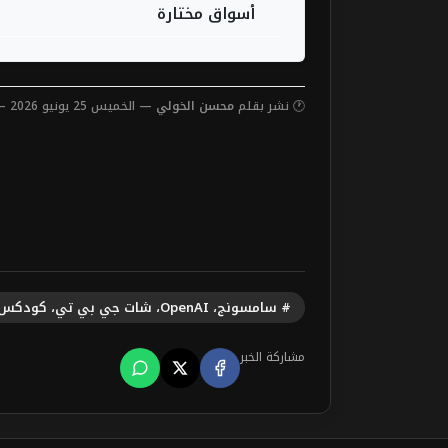
أسواق مختارة
🕐 نشر بقلم
محسن الخولي
— الخميس 25 يونيو 2026 — 7:30 صباحاً
# سامسونج، OpenAI، شات جي بي تي، كودكس، ذكاء اصطناعي، ابتكار، تقنية
مشاركة الخبر