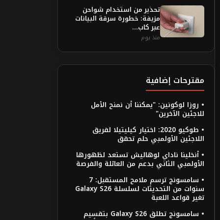
تحذير من استخدام شواحن
مزيفة: خطورة سرقة البيانات
عبر كاب...
منذ يوم
مقترحات إضافية
• روزا لوكونين: "يمكننا أن نمنح الأمل
للاجئين الآخرين"
• طوكيو 2020: اختيار كيليتيلا لفريق
اللاجئين الأولمبي حلم تحقق
• أنخلينا ناداي لوهاليش تستعد لظهورها
الأولمبي الثاني بدعم من العائلة والفرصة
• سامسونج ترسم ملامح المستقبل: 7
سنوات من التحديثات لسلسلة Galaxy S26
تغير قواعد اللعبة
• سامسونج تطلق Galaxy S26 بتقسيم