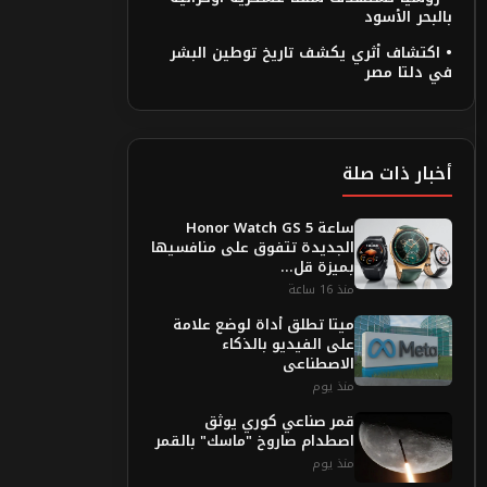
بالبحر الأسود
• اكتشاف أثري يكشف تاريخ توطين البشر
في دلتا مصر
أخبار ذات صلة
ساعة Honor Watch GS 5
الجديدة تتفوق على منافسيها
بميزة قل...
منذ 16 ساعة
ميتا تطلق أداة لوضع علامة
على الفيديو بالذكاء
الاصطناعى
منذ يوم
قمر صناعي كوري يوثق
اصطدام صاروخ "ماسك" بالقمر
منذ يوم