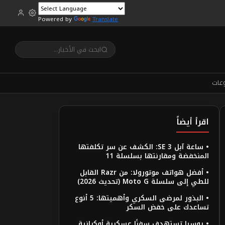
Powered by
Translate
عات
اقرأ أيضاً
• ساعة آبل SE 3: الكشف عن سر تكلفتها
المنخفضة ومقارنتها بسلسلة 11
• أفضل هواتف موتورولا: من Razr القابل
للطي إلى سلسلة Moto G (تحديث 2026)
• البذور لمرضى السكري وأهميتها: 5 أنوع
تساعدك على خفض السكر
• روسيا تستهدف سفنًا عسكرية أوكرانية