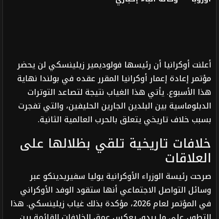
أعلنت أوكرانيا أن رئيسها فولوديمير زيلينسكي لن يحضر
مؤتمر إعادة إعمار أوكرانيا المقرر عقده في بولندا نهاية
هذا الأسبوع. يأتي هذا الغياب نتيجة لتصاعد التوترات
الدبلوماسية بين البلدين الجارين الحليفين، والتي تفجرت
بسبب خلاف تاريخي يتعلق بالحرب العالمية الثانية.
خلافات تاريخية تلقي بظلالها على
العلاقات
صرحت رئيسة الوزراء الأوكرانية يوليا سفيريدينكو عبر
وسائل التواصل الاجتماعي أنها ستقود الوفد الأوكراني
في المؤتمر لعام 2026، مؤكدة بذلك غياب زيلينسكي. هذا
التطور، على ما يبدو، يعكس عمق الخلافات القائمة بين