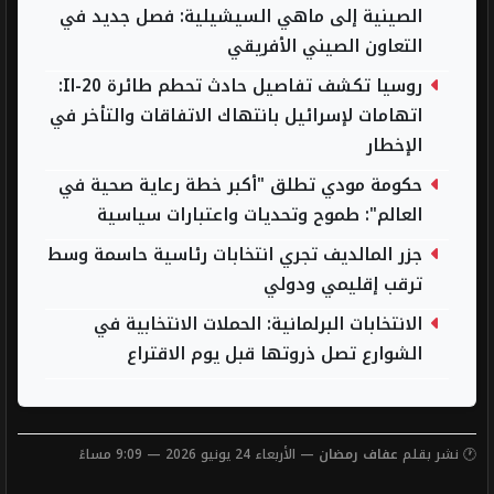
الصينية إلى ماهي السيشيلية: فصل جديد في
التعاون الصيني الأفريقي
روسيا تكشف تفاصيل حادث تحطم طائرة Il-20:
اتهامات لإسرائيل بانتهاك الاتفاقات والتأخر في
الإخطار
حكومة مودي تطلق "أكبر خطة رعاية صحية في
العالم": طموح وتحديات واعتبارات سياسية
جزر المالديف تجري انتخابات رئاسية حاسمة وسط
ترقب إقليمي ودولي
الانتخابات البرلمانية: الحملات الانتخابية في
الشوارع تصل ذروتها قبل يوم الاقتراع
🕐 نشر بقلم
عفاف رمضان
— الأربعاء 24 يونيو 2026 — 9:09 مساءً