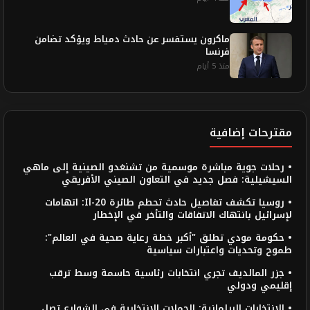
ماكرون يستفسر عن حادث دمياط ويؤكد تضامن
فرنسا
منذ 5 أيام
مقترحات إضافية
• رحلات جوية مباشرة موسمية من تشنغدو الصينية إلى ماهي
السيشيلية: فصل جديد في التعاون الصيني الأفريقي
• روسيا تكشف تفاصيل حادث تحطم طائرة Il-20: اتهامات
لإسرائيل بانتهاك الاتفاقات والتأخر في الإخطار
• حكومة مودي تطلق "أكبر خطة رعاية صحية في العالم":
طموح وتحديات واعتبارات سياسية
• جزر المالديف تجري انتخابات رئاسية حاسمة وسط ترقب
إقليمي ودولي
• الانتخابات البرلمانية: الحملات الانتخابية في الشوارع تصل