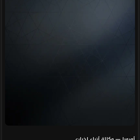
أوروبا — وكالة أنباء إخباري