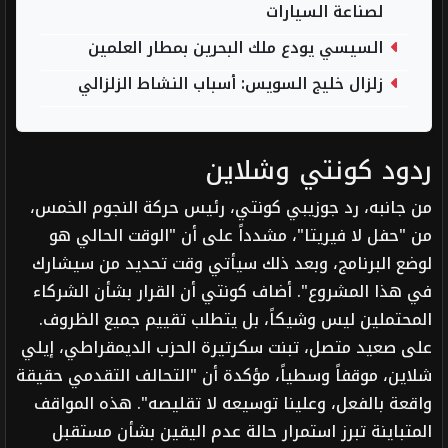
لصناعة السيارات
السيسي يودع ملك البحرين بمطار العلمين
زلزال خليج السويس: أسباب النشاط الزلزالي
ردود كونتي وشلاين
من جانبه، رد جوزيبي كونتي، رئيس حركة النجوم الخمس،
من "حفل لا فيريتا"، مشدداً على أن "الوقت الحالي هو
لوضع البرنامج، وبعد ذلك سيأتي وقت تحديد من سيشارك
في هذا المشروع". أضاف كونتي أن القرار بشأن الشركاء
المحتملين ليس وشيكاً، بل يتطلب تقييم جميع الظروف.
على صعيد متصل، تبنت سكرتيرة الحزب الديمقراطي، إيلي
شلاين، موقفاً وسطياً، مؤكدة أن "التحالف التقدمي حقيقة
واقعة بالفعل، وعلينا توسيعه لا تقليصه". هذه المواقف
المتباينة تبرز استمرار حالة عدم اليقين بشأن مستقبل