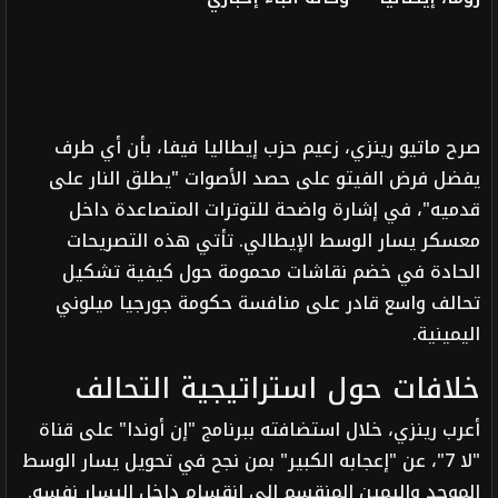
صرح ماتيو رينزي، زعيم حزب إيطاليا فيفا، بأن أي طرف
يفضل فرض الفيتو على حصد الأصوات "يطلق النار على
قدميه"، في إشارة واضحة للتوترات المتصاعدة داخل
معسكر يسار الوسط الإيطالي. تأتي هذه التصريحات
الحادة في خضم نقاشات محمومة حول كيفية تشكيل
تحالف واسع قادر على منافسة حكومة جورجيا ميلوني
اليمينية.
خلافات حول استراتيجية التحالف
أعرب رينزي، خلال استضافته ببرنامج "إن أوندا" على قناة
"لا 7"، عن "إعجابه الكبير" بمن نجح في تحويل يسار الوسط
الموحد واليمين المنقسم إلى انقسام داخل اليسار نفسه.