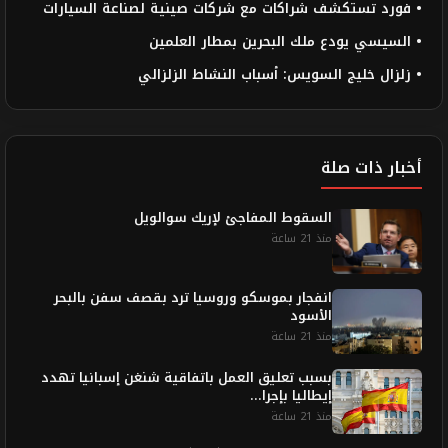
• فورد تستكشف شراكات مع شركات صينية لصناعة السيارات
• السيسي يودع ملك البحرين بمطار العلمين
• زلزال خليج السويس: أسباب النشاط الزلزالي
أخبار ذات صلة
السقوط المفاجئ لإريك سوالويل
منذ 21 ساعة
انفجار بموسكو وروسيا ترد بقصف سفن بالبحر
الأسود
منذ 21 ساعة
بسبب تعليق العمل باتفاقية شنغن إسبانيا تهدد
إيطاليا بإجرا...
منذ 21 ساعة