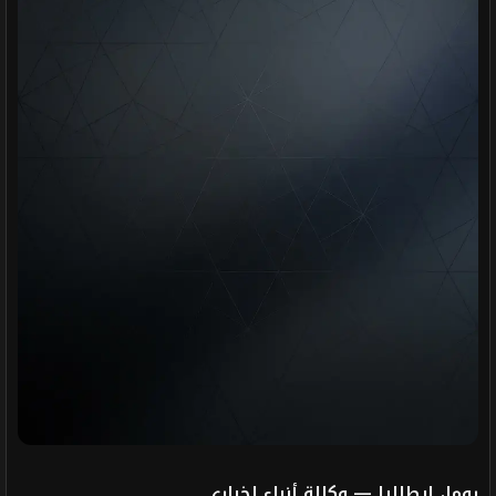
روما، إيطاليا — وكالة أنباء إخباري