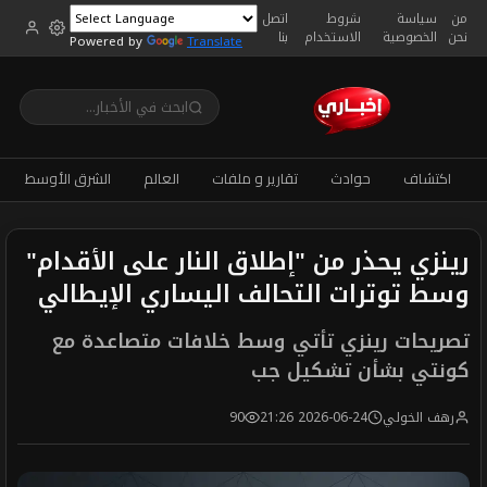
من
سياسة
شروط
اتصل
نحن
الخصوصية
الاستخدام
بنا
Powered by
Translate
اكتشاف
حوادث
تقارير و ملفات
العالم
الشرق الأوسط
رينزي يحذر من "إطلاق النار على الأقدام"
وسط توترات التحالف اليساري الإيطالي
تصريحات رينزي تأتي وسط خلافات متصاعدة مع
كونتي بشأن تشكيل جب
رهف الخولي
2026-06-24 21:26
90