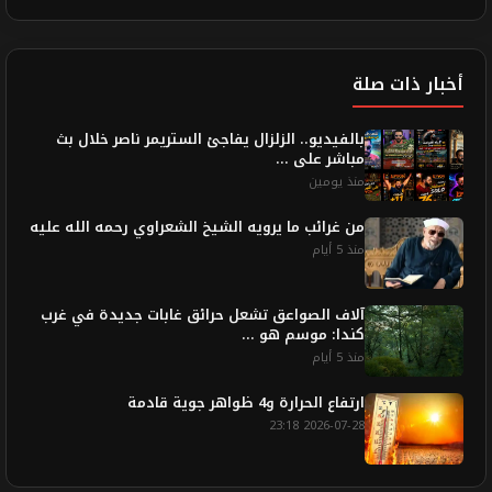
أخبار ذات صلة
بالفيديو.. الزلزال يفاجئ الستريمر ناصر خلال بث
مباشر على ...
منذ يومين
من غرائب ما يرويه الشيخ الشعراوي رحمه الله عليه
منذ 5 أيام
آلاف الصواعق تشعل حرائق غابات جديدة في غرب
كندا: موسم هو ...
منذ 5 أيام
ارتفاع الحرارة و4 ظواهر جوية قادمة
2026-07-28 23:18