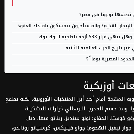
الإيجار القديم؟ والمستأجرون يتمسكون بامتداد العقود
 أزمة بلطجية التوك توك
ر تاريخ الحرب العالمية الثانية
دود المصرية يوما ً ؟
ت أوزبكية
 المهمة أمام أحد أبرز المنتخبات الأوروبية، لكنه يطمح
لى 1-3 أمام كولومبيا. وقد حسم المدرب البرتغالي خياراته للتشكيلة
غو كوستا.
الدفاع:
نونو مينديز، ريناتو فيغا، دياز،
 جوار نيفيز.
الهجوم:
جواو فيليكس، كرستيانو رونالدو،