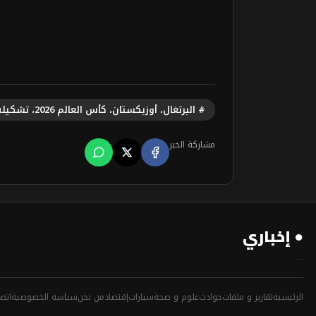
# البرتغال، أوزبكستان، كأس العالم 2026، تشكيلة البرتغال، روبرتو مارتينيز، كريستيانو رونالدو، هيوستن
مشاركة الخبر
● إخباري
...
الرئيسية
تقارير و ملفات
حوادث
علوم و صحة
سيارات
إقتصاد
من نحن
سياسة الخصوصية
اتصل