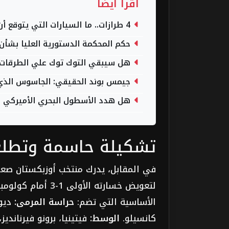
اقرأ أيضاً
4 طرازات.. ما السيارات التي يتوقع أن تصنعها تويوتا في مصر؟
حكم المحكمة الدستورية العليا بشأن 
هل سيبقي التوك توك علي الطرقات وهل ينهي قرار 533
جيمس بوند الحقيقي: الجاسوس الذي غي
هل هدد الأسطول البحري الأميركي الح
تشكيلة حاسمة وتطلعا
في المقابل، يدرك منتخب أوزبكستان صعوبة
لتعويض خسارته الأو
الأساسية التي تضم:
حراسة المرمى:
ديو
كانسيلو.
الوسط:
فيتينيا، برونو فيرنانديز،