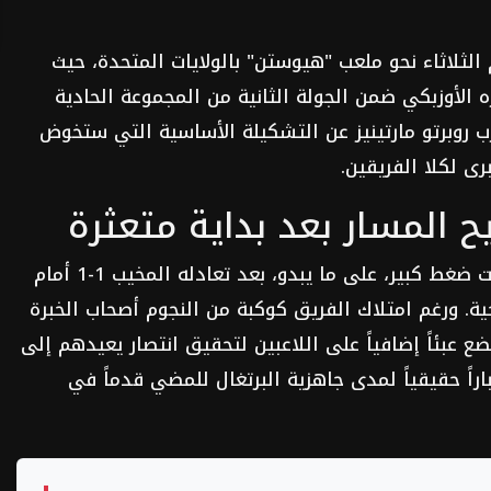
لثلاثاء نحو ملعب "هيوستن" بالولايات المتحدة، حيث
 الأوزبكي ضمن الجولة الثانية من المجموعة الحادية
الم 2026. أعلن المدرب روبرتو مارتينيز عن التشكيلة الأساسية التي ستخوض
ى لكلا الفريقين.
 المسار بعد بداية متعثرة
يدخل المنتخب البرتغالي المباراة وهو تحت ضغط كبير، على ما يبدو، بعد تعادله المخيب 1-1 أمام
ية. ورغم امتلاك الفريق كوكبة من النجوم أصحاب الخبرة
ضع عبئاً إضافياً على اللاعبين لتحقيق انتصار يعيدهم إلى
راً حقيقياً لمدى جاهزية البرتغال للمضي قدماً في