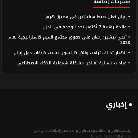
مقترحات إضافية
• إيران تعلن ضبط سفينتين في مضيق هرمز
• والدة رهينة 7 أكتوبر تجد الوحدة في الحزن
• آندي بيشير: رهان على حقوق مجتمع الميم كاستراتيجية لعام
2028
• انهيار تحالف ترامب وتاكر كارلسون بسبب خلافات حول إيران
• قيادات نسائية تعالجن مشكلة شمولية الذكاء الاصطناعي
● إخباري
...
الرئيسية
تقارير و ملفات
حوادث
علوم و صحة
سيارات
إقتصاد
من نحن
سياسة الخصوصية
اتصل بنا