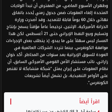
وطهران الأسبوع الماضي، من المفترض أن تبدأ الولايات
المتحدة إلغاء العقوبات ضمن جدول زمني يُحدد باتفاق
نهائي خلال 60 يوماً قابلة للتمديد. وقد أصدرت وزارة
الخزانة الأميركية، الإثنين، ترخيصاً عاماً مؤقتاً يسمح بإنتاج
وتسليم وبيع النفط الإيراني حتى 21 أغسطس. لكن هذا
المسار ليس سهلاً على ما يبدو، إذ يتطلب بعض الإجراءات
موافقة الكونغرس، بينما تتردد الشركات العالمية في
العودة للسوق الإيرانية بعد سنوات من المخاطر. أكد خوان
زاراتي، نائب مستشار الأمن القومي الأميركي السابق، أن
نظام العقوبات على إيران يمثل "شبكة متشابكة لا تقتصر
على الأوامر التنفيذية، بل تشمل أيضاً تشريعات
الكونغرس".
اقرأ أيضاً
ساعة آبل SE 3: الكشف عن سر تكلفتها