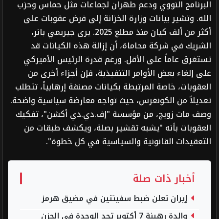
البرنامج النووي ودعم طهران لجماعات مثل حماس وحزب
الله. وتشير بيانات وزارة الخزانة إلى فرض عقوبات على
أكثر من ألف كيان منذ مطلع 2025. يرى جيريمي بانر،
الشريك في شركة محاماة، أن إزالة هذه الكيانات قد
تستغرق عاماً على الأقل. ورغم قدرة الرئيس الأميركي
على إلغاء بعض الأوامر التنفيذية، فإن أجزاء أخرى من
العقوبات، خاصة المرتبطة بكيانات مصنفة إرهابياً، تتطلب
تعديلاً من الكونغرس، حيث تواجه معارضة سياسية واضحة.
وصف مات زويج، من مؤسسة "إف.دي.دي أكشن"، تفكيك
العقوبات بأنه "يشبه تقشير بصلة، ويكشف طبقات من
التعقيدات القانونية والسياسية في كل خطوة".
أخبار ذات صلة
إيران تعلن ضبط سفينتين في مضيق هرمز
والدة رهينة 7 أكتوبر تجد الوحدة في الحزن