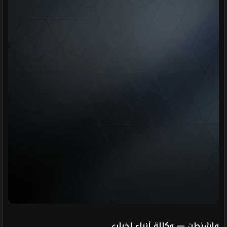
واشنطن — وكالة أنباء إخباري