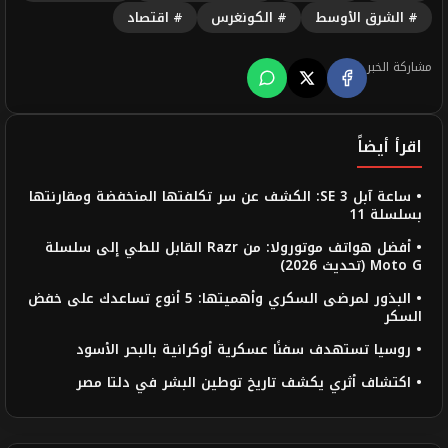
# الشرق الأوسط
# الكونغرس
# اقتصاد
مشاركة الخبر
اقرأ أيضاً
• ساعة آبل SE 3: الكشف عن سر تكلفتها المنخفضة ومقارنتها
بسلسلة 11
• أفضل هواتف موتورولا: من Razr القابل للطي إلى سلسلة
Moto G (تحديث 2026)
• البذور لمرضى السكري وأهميتها: 5 أنوع تساعدك على خفض
السكر
• روسيا تستهدف سفنًا عسكرية أوكرانية بالبحر الأسود
• اكتشاف أثري يكشف تاريخ توطين البشر في دلتا مصر