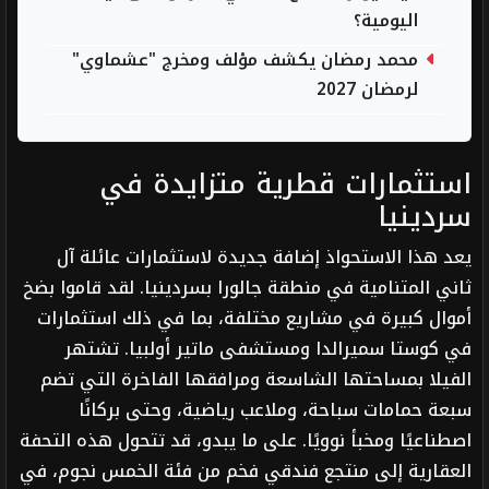
اليومية؟
محمد رمضان يكشف مؤلف ومخرج "عشماوي"
لرمضان 2027
استثمارات قطرية متزايدة في
سردينيا
يعد هذا الاستحواذ إضافة جديدة لاستثمارات عائلة آل
ثاني المتنامية في منطقة جالورا بسردينيا. لقد قاموا بضخ
أموال كبيرة في مشاريع مختلفة، بما في ذلك استثمارات
في كوستا سميرالدا ومستشفى ماتير أولبيا. تشتهر
الفيلا بمساحتها الشاسعة ومرافقها الفاخرة التي تضم
سبعة حمامات سباحة، وملاعب رياضية، وحتى بركانًا
اصطناعيًا ومخبأ نوويًا. على ما يبدو، قد تتحول هذه التحفة
العقارية إلى منتجع فندقي فخم من فئة الخمس نجوم، في