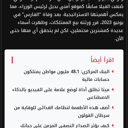
صُنفت الفيلا سابقًا كموقع أمني بديل لرئيس الوزراء، مما
يعكس أهميتها الاستراتيجية. بعد وفاة "الفارس" في
يونيو 2023، قرر ورثته بيع الممتلكات، وظهرت أسماء
عديدة كمشترين محتملين، لكن لم يتحقق أي منها حتى
الآن.
اقرأ أيضاً
البنك المركزى: 48.1 مليون مواطن يمتلكون
حسابات مالية
ميتا تطلق أداة لوضع علامة على الفيديو بالذكاء
الاصطناعى
أضف هذه الأطعمة لنظامك الغذائى للوقاية من
سرطان القولون
كيف يؤثر الصداع النصفي المزمن على حياتك