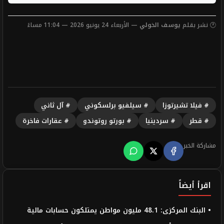
🕐 نشر بقلم
يوسف الخولي
— الأربعاء 24 يونيو 2026 — 11:04 مساءً
# فيلا تشيرتوزا
# سيلفيو برلسكوني
# آل ثاني
# قطر
# سردينيا
# بورتو روتوندو
# عقارات فاخرة
مشاركة الخبر
اقرأ أيضاً
• البنك المركزى: 48.1 مليون مواطن يمتلكون حسابات مالية