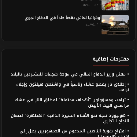
منذ 10 ساعات
أوكرانيا تعاني نقصاً حاداً في الدفاع الجوي
منذ يومين
مقترحات إضافية
• مقتل وزير الدفاع المالي في موجة هجمات للمتمردين بالبلاد
• إطلاق نار يقطع عشاء رئاسياً في واشنطن هيلتون وإجلاء
ترامب
• ترامب ومسؤولون "أهداف محتملة" لمطلق النار في عشاء
مراسلي البيت الأبيض
• هوليوود تتجه نحو الأفلام السيرة الذاتية "المُطهرة" لضمان
النجاح التجاري
• اقتراح هوية الناخبين المدعوم من الجمهوريين يصل إلى
اقتراع كاليفورنيا