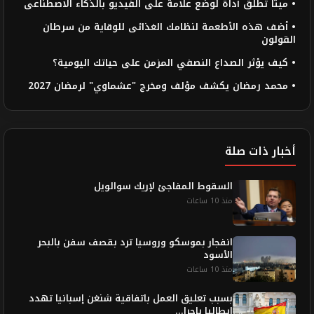
• ميتا تطلق أداة لوضع علامة على الفيديو بالذكاء الاصطناعى
• أضف هذه الأطعمة لنظامك الغذائى للوقاية من سرطان
القولون
• كيف يؤثر الصداع النصفي المزمن على حياتك اليومية؟
• محمد رمضان يكشف مؤلف ومخرج "عشماوي" لرمضان 2027
أخبار ذات صلة
السقوط المفاجئ لإريك سوالويل
منذ 10 ساعات
انفجار بموسكو وروسيا ترد بقصف سفن بالبحر
الأسود
منذ 10 ساعات
بسبب تعليق العمل باتفاقية شنغن إسبانيا تهدد
إيطاليا بإجرا...