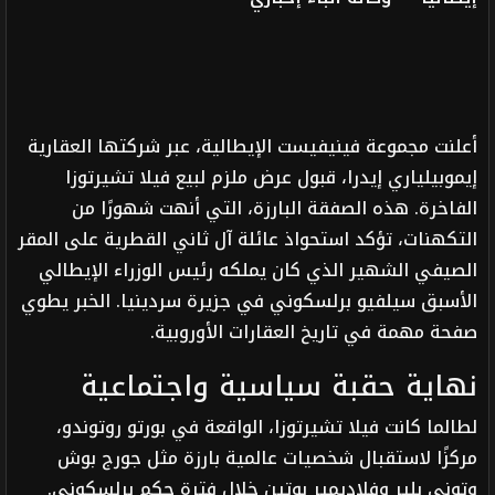
أعلنت مجموعة فينيفيست الإيطالية، عبر شركتها العقارية
إيموبيلياري إيدرا، قبول عرض ملزم لبيع فيلا تشيرتوزا
الفاخرة. هذه الصفقة البارزة، التي أنهت شهورًا من
التكهنات، تؤكد استحواذ عائلة آل ثاني القطرية على المقر
الصيفي الشهير الذي كان يملكه رئيس الوزراء الإيطالي
الأسبق سيلفيو برلسكوني في جزيرة سردينيا. الخبر يطوي
صفحة مهمة في تاريخ العقارات الأوروبية.
نهاية حقبة سياسية واجتماعية
لطالما كانت فيلا تشيرتوزا، الواقعة في بورتو روتوندو،
مركزًا لاستقبال شخصيات عالمية بارزة مثل جورج بوش
وتوني بلير وفلاديمير بوتين خلال فترة حكم برلسكوني.