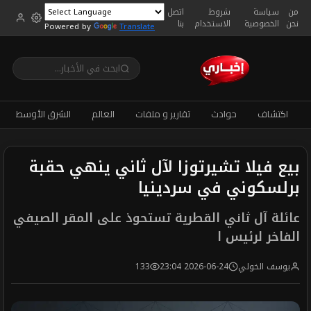
من
سياسة
شروط
اتصل
نحن
الخصوصية
الاستخدام
بنا
Powered by
Translate
اكتشاف
حوادث
تقارير و ملفات
العالم
الشرق الأوسط
بيع فيلا تشيرتوزا لآل ثاني ينهي حقبة
برلسكوني في سردينيا
عائلة آل ثاني القطرية تستحوذ على المقر الصيفي
الفاخر لرئيس ا
يوسف الخولي
2026-06-24 23:04
133