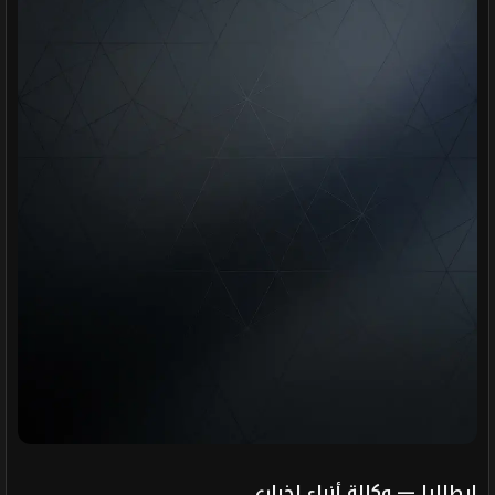
إيطاليا — وكالة أنباء إخباري