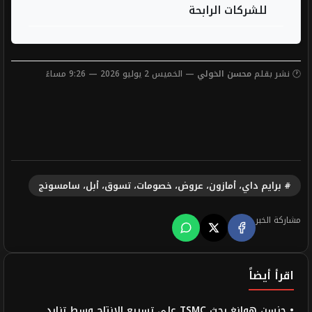
للشركات الرابحة
🕐 نشر بقلم
محسن الخولي
— الخميس 2 يوليو 2026 — 9:26 مساءً
# برايم داي، أمازون، عروض، خصومات، تسوق، أبل، سامسونج
مشاركة الخبر
اقرأ أيضاً
• جنسن هوانغ يحث TSMC على تسريع الإنتاج وسط تزايد