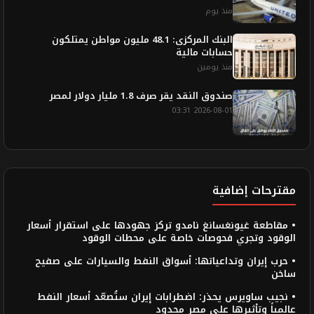
منذ يوم
البنك المركزى: 48.1 مليون مواطن يمتلكون
حسابات مالية
منذ يومين
صندوق النقد يقر صرف 1.8 مليار دولار لمصر
2026-08-01 03:31
مقترحات إضافية
• مقاطعة غيونغسانغ نامدو تركز جهودها على استقرار أسعار
الوقود وتجري فحوصات خاصة على محطات الوقود
• حرب إيران وتداعياتها: أسواق النفط والسيارات على صفيح
ساخن
• نجيب ساويرس يحذر: اضطرابات إيران ستُصعّد أسعار النفط
عالمياً وتأثيرها على مصر محدود