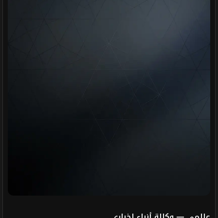
عالمي — وكالة أنباء إخباري