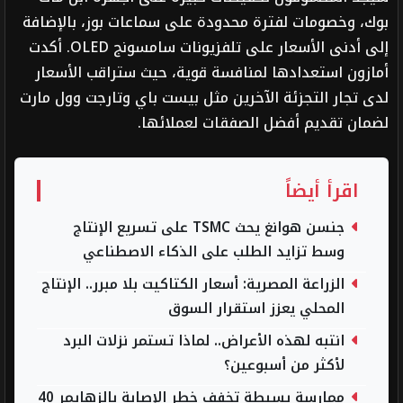
بوك، وخصومات لفترة محدودة على سماعات بوز، بالإضافة
إلى أدنى الأسعار على تلفزيونات سامسونج OLED. أكدت
أمازون استعدادها لمنافسة قوية، حيث ستراقب الأسعار
لدى تجار التجزئة الآخرين مثل بيست باي وتارجت وول مارت
لضمان تقديم أفضل الصفقات لعملائها.
اقرأ أيضاً
جنسن هوانغ يحث TSMC على تسريع الإنتاج
وسط تزايد الطلب على الذكاء الاصطناعي
الزراعة المصرية: أسعار الكتاكيت بلا مبرر.. الإنتاج
المحلي يعزز استقرار السوق
انتبه لهذه الأعراض.. لماذا تستمر نزلات البرد
لأكثر من أسبوعين؟
ممارسة بسيطة تخفف خطر الإصابة بالزهايمر 40