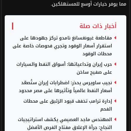
مما يوفر خيارات أوسع للمستهلكين.
أخبار ذات صلة
مقاطعة غيونغسانغ نامدو تركز جهودها على
استقرار أسعار الوقود وتجري فحوصات خاصة على
محطات الوقود
حرب إيران وتداعياتها: أسواق النفط والسيارات
على صفيح ساخن
نجيب ساويرس يحذر: اضطرابات إيران ستُصعّد
أسعار النفط عالمياً وتأثيرها على مصر محدود
إدارة ترامب تخفف قيود الزئبق على محطات
الفحم
المهندس ماجد العصيمي يكشف استراتيجيات
النجاح: جرأة الإغلاق مفتاح الفرص الأفضل