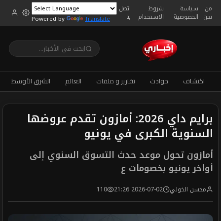
من
سياسة
شروط
اتصل
نحن
الخصوصية
الاستخدام
بنا
Powered by
Translate
اكتشاف
حوادث
تقارير و ملفات
العالم
الشرق الأوسط
برايم داي 2026: أمازون تقدم عروضها
السنوية الكبرى في يونيو
أمازون تحول موعد حدث التسوق السنوي إلى
أواخر يونيو بخصومات ع
محسن الخولي
2026-07-02 21:26
110