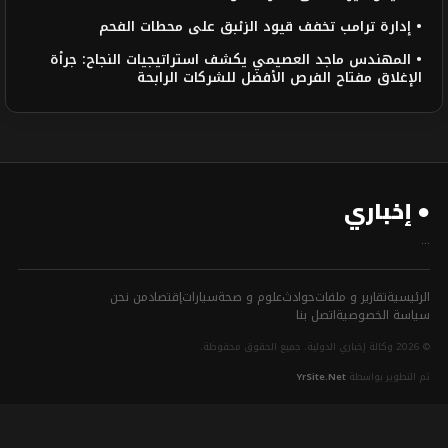
• إدارة ترامب تخفف قيود الزئبق على محطات الفحم
• المهندس ماجد العصيمي يكشف استراتيجيات النجاح: جرأة
الإغلاق مفتاح الفرص الأفضل للشركات الرابحة
● إخباري
...
الرئيسية
تقارير و ملفات
حوادث
علوم و صحة
سيارات
إقتصاد
من نحن
سياسة الخصوصية
اتصل بنا
© 2026 وكالة إخباري الدولية. جميع الحقوق محفوظة.
تم التطوير بواسطة
YrSite.Net