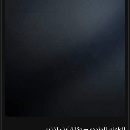
الولايات المتحدة — وكالة أنباء إخباري