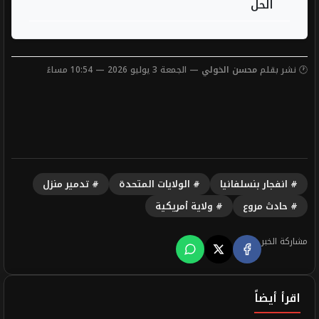
الحل
🕐 نشر بقلم
محسن الخولي
— الجمعة 3 يوليو 2026 — 10:54 مساءً
# انفجار بنسلفانيا
# الولايات المتحدة
# تدمير منزل
# حادث مروع
# ولاية أمريكية
مشاركة الخبر
اقرأ أيضاً