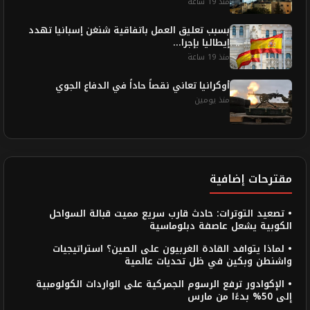
منذ 19 ساعة
بسبب تعليق العمل باتفاقية شنغن إسبانيا تهدد
إيطاليا بإجرا...
منذ 19 ساعة
أوكرانيا تعاني نقصاً حاداً في الدفاع الجوي
منذ يومين
مقترحات إضافية
• تصعيد التوترات: حادث قارب سريع مميت قبالة السواحل
الكوبية يشعل عاصفة دبلوماسية
• لماذا يتوافد القادة الغربيون على الصين؟ استراتيجيات
واشنطن وبكين في ظل تحديات عالمية
• الإكوادور ترفع الرسوم الجمركية على الواردات الكولومبية
إلى 50% بدءًا من مارس