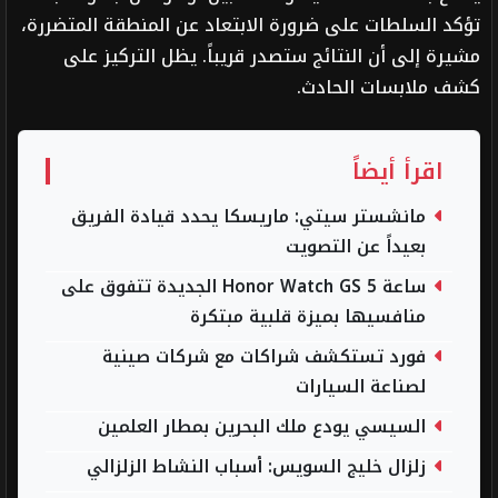
تؤكد السلطات على ضرورة الابتعاد عن المنطقة المتضررة،
مشيرة إلى أن النتائج ستصدر قريباً. يظل التركيز على
كشف ملابسات الحادث.
اقرأ أيضاً
مانشستر سيتي: ماريسكا يحدد قيادة الفريق
بعيداً عن التصويت
ساعة Honor Watch GS 5 الجديدة تتفوق على
منافسيها بميزة قلبية مبتكرة
فورد تستكشف شراكات مع شركات صينية
لصناعة السيارات
السيسي يودع ملك البحرين بمطار العلمين
زلزال خليج السويس: أسباب النشاط الزلزالي