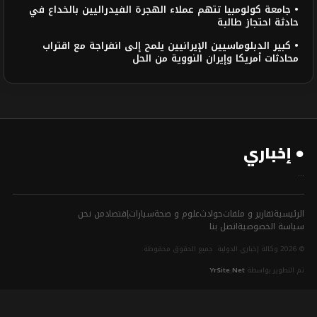
• جامعة كولومبيا تتهم عملاء الهجرة الفيدراليين بالخداع في
حادثة احتجاز طالبة
• كبير الدبلوماسيين الإيرانيين يلمح إلى انفراجة مع اقتراب
محادثات أمريكا وإيران النووية من الحل
● إخباري
...
الرئيسية
تقارير و ملفات
حوادث
علوم و صحة
سيارات
إقتصاد
من نحن
سياسة الخصوصية
اتصل بنا
© 2026 وكالة إخباري الدولية. جميع الحقوق محفوظة.
تم التطوير بواسطة
YrSite.Net