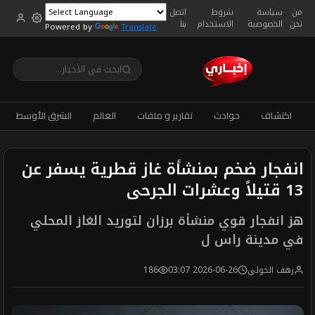
من
سياسة
شروط
اتصل
نحن
الخصوصية
الاستخدام
بنا
Powered by
Translate
اكتشاف
حوادث
تقارير و ملفات
العالم
الشرق الأوسط
انفجار ضخم بمنشأة غاز قطرية يسفر عن
13 قتيلاً وعشرات الجرحى
هز انفجار قوي منشأة برزان لتوريد الغاز المحلي
في مدينة راس ل
رهف الخولي
2026-06-26 03:07
186