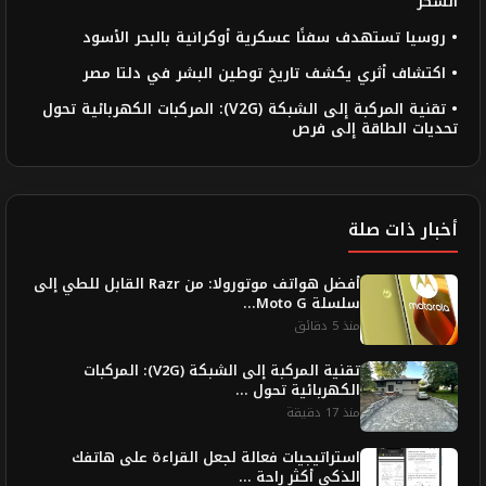
السكر
• روسيا تستهدف سفنًا عسكرية أوكرانية بالبحر الأسود
• اكتشاف أثري يكشف تاريخ توطين البشر في دلتا مصر
• تقنية المركبة إلى الشبكة (V2G): المركبات الكهربائية تحول
تحديات الطاقة إلى فرص
أخبار ذات صلة
أفضل هواتف موتورولا: من Razr القابل للطي إلى
سلسلة Moto G...
منذ 5 دقائق
تقنية المركبة إلى الشبكة (V2G): المركبات
الكهربائية تحول ...
منذ 17 دقيقة
استراتيجيات فعالة لجعل القراءة على هاتفك
الذكي أكثر راحة ...