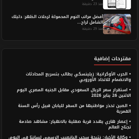
منذ 23 دقيقة
أفضل مراتب النوم المحمولة لرحلات الظهر: دليلك
الشامل لراح...
منذ 29 دقيقة
مقترحات إضافية
• الحرب الأوكرانية: زيلينسكي يطالب بتسريع المحادثات
والانضمام للاتحاد الأوروبي
• استقرار سعر الريال السعودي مقابل الجنيه المصري اليوم
الاثنين 26 يناير 2026
• الصين تحذر مواطنيها من السفر لليابان قبيل رأس السنة
القمرية
• إعصار هاري يهدد قرية صقلية بالانهيار: مشاهد صادمة
تجتاح العالم
• وكالة الأخبار: نتيجة سحب اليانصيب الرسمي لسانتا في اليوم،