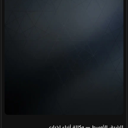
الشرق الأوسط — وكالة أنباء إخباري