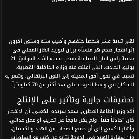
لقي ثلاثة عشر شخصاً حتفهم وأصيب ستة وستون آخرون
إثر انفجار ضخم هز منشأة برزان لتوريد الغاز المحلي في
مدينة راس لفان الصناعية بقطر، مساء الأحد الموافق 21
يونيو. الحادث، الذي أعلنت عنه وزارة الداخلية القطرية،
تسبب في تحول أفق المدينة إلى اللون البرتقالي، وشعر به
السكان في وسط الدوحة على بعد أكثر من 70 كيلومتراً.
تحقيقات جارية وتأثير على الإنتاج
أكد وزير الطاقة القطري، سعد شريده الكعبي، أن الانفجار
كان "حادثاً فنياً" ولم يكن ناجماً عن تخريب أو عمل عدائي.
وأشار الكعبي إلى أن جميع الضحايا من الهند وباكستان،
وأن سفارة الهند في الدوحة تتابع عن كثب مع السلطات