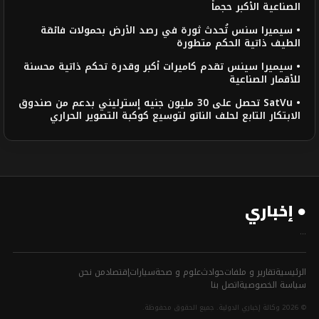
الصناعية الأكبر حجماً
• سيميرا سنس تُحدث ثورة في رصد الأرض بحمولات فائقة
الطيف ذاتية الحكم متطورة
• سيميرا سينس تقدم كاميرات أكبر وقدرة تحكم ذاتية محسنة
للأقمار الصناعية
• SatVu تحصل على 30 مليون جنيه إسترليني بدعم من صندوق
الابتكار التابع لحلف الناتو لتوسيع كوكبة التصوير الحراري
● إخباري
...
الرئيسية
تقارير و ملفات
حوادث
علوم و صحة
سيارات
إقتصاد
من نحن
سياسة الخصوصية
اتصل بنا
© 2026 وكالة إخباري الدولية. جميع الحقوق محفوظة.