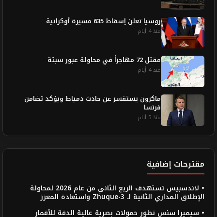
روسيا تعلن إسقاط 635 مسيرة أوكرانية
منذ 4 أيام
مقتل 72 مهاجراً في محاولة عبور سبتة
منذ 4 أيام
ماكرون يستفسر عن حادث دمياط ويؤكد تضامن
فرنسا
منذ 5 أيام
مقترحات إضافية
• لاندسبيس تستهدف الربع الثاني من عام 2026 لمحاولة
الإطلاق المداري الثانية لـ Zhuque-3 واستعادة المعزز
• سيميرا سنس تطور حمولات بصرية عالية الدقة للأقمار