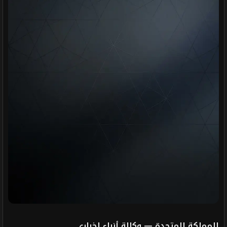
المملكة المتحدة — وكالة أنباء إخباري