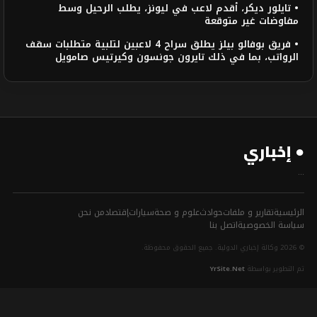
• تايلور ديكر، أقدم لاعب في ليونز، يطلب الرحيل وسط
مفاوضات غير متوقعة
• فريق بوفالو بيلز يطلق سراح 4 لاعبين لتلبية متطلبات سقف
الرواتب، بما في ذلك تايرون جونسون وكيرتيس صامويل
● إخباري
...
الرئيسية
تقارير و ملفات
حوادث
علوم و صحة
سيارات
إقتصاد
من نحن
سياسة الخصوصية
اتصل بنا
© 2026 وكالة إخباري الدولية. جميع الحقوق محفوظة.
تم التطوير بواسطة
YrSite.Net