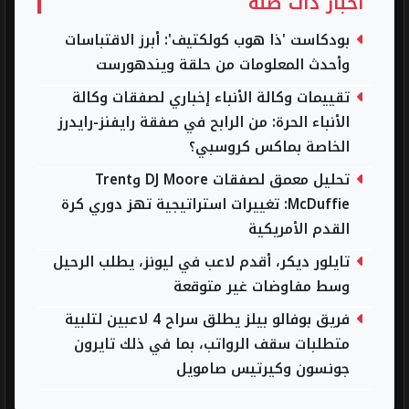
أخبار ذات صلة
بودكاست 'ذا هوب كولكتيف': أبرز الاقتباسات
وأحدث المعلومات من حلقة ويندهورست
تقييمات وكالة الأنباء إخباري لصفقات وكالة
الأنباء الحرة: من الرابح في صفقة رايفنز-رايدرز
الخاصة بماكس كروسبي؟
تحليل معمق لصفقات DJ Moore وTrent
McDuffie: تغييرات استراتيجية تهز دوري كرة
القدم الأمريكية
تايلور ديكر، أقدم لاعب في ليونز، يطلب الرحيل
وسط مفاوضات غير متوقعة
فريق بوفالو بيلز يطلق سراح 4 لاعبين لتلبية
متطلبات سقف الرواتب، بما في ذلك تايرون
جونسون وكيرتيس صامويل