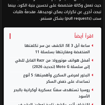
حيث تعمل وكالة متخصصة على تحسين بنية الكود، بينما
تبحث أخرى عن تكرارات يمكن توحيدها، مقدمةً طلبات
سحب (pull requests) بشكل مستمر.
اقرأ أيضاً
ساعة آبل SE 3: الكشف عن سر تكلفتها
المنخفضة ومقارنتها بسلسلة 11
أفضل هواتف موتورولا: من Razr القابل للطي
إلى سلسلة Moto G (تحديث 2026)
البذور لمرضى السكري وأهميتها: 5 أنوع
تساعدك على خفض السكر
روسيا تستهدف سفنًا عسكرية أوكرانية بالبحر
الأسود
اكتشاف أثري يكشف تاريخ توطين البشر في