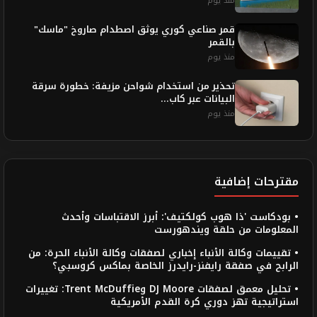
منذ يوم
قمر صناعي كوري يوثق اصطدام صاروخ "ماسك"
بالقمر
منذ يوم
تحذير من استخدام شواحن مزيفة: خطورة سرقة
البيانات عبر كاب...
منذ يوم
مقترحات إضافية
• بودكاست 'ذا هوب كولكتيف': أبرز الاقتباسات وأحدث
المعلومات من حلقة ويندهورست
• تقييمات وكالة الأنباء إخباري لصفقات وكالة الأنباء الحرة: من
الرابح في صفقة رايفنز-رايدرز الخاصة بماكس كروسبي؟
• تحليل معمق لصفقات DJ Moore وTrent McDuffie: تغييرات
استراتيجية تهز دوري كرة القدم الأمريكية