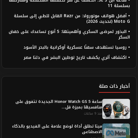
• ساعة آبل SE 3: الكشف عن سر تكلفتها المنخفضة ومقارنتها
بسلسلة 11
• أفضل هواتف موتورولا: من Razr القابل للطي إلى سلسلة
Moto G (تحديث 2026)
• البذور لمرضى السكري وأهميتها: 5 أنوع تساعدك على خفض
السكر
• روسيا تستهدف سفنًا عسكرية أوكرانية بالبحر الأسود
• اكتشاف أثري يكشف تاريخ توطين البشر في دلتا مصر
أخبار ذات صلة
ساعة Honor Watch GS 5 الجديدة تتفوق على
منافسيها بميزة قل...
منذ 9 ساعات
ميتا تطلق أداة لوضع علامة على الفيديو بالذكاء
الاصطناعى