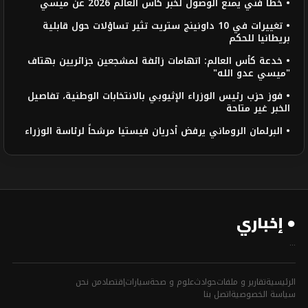
• خطأ فني يمنع الوصول لخبر كأس العالم 2026 عن ميسي
• تغييرات في 10 داونينج ستريت تثير تساؤلات حول قابلية
بريطانيا للحكم
• خدعة كأس العالم: اتهامات زائفة لمشجعين جزائريين بهتاف
"ميسي عدو الله"
• فوز حزب رئيس الوزراء الإثيوبي بالانتخابات الوطنية، تفاصيل
الخبر غير متاحة
• البرلمان الروماني يرفض أدريان فيستيا مرشحاً لرئاسة الوزراء
● إخباري
...
الرئيسية
تقارير و ملفات
حوادث
علوم و صحة
سيارات
إقتصاد
من نحن
سياسة الخصوصية
اتصل بنا