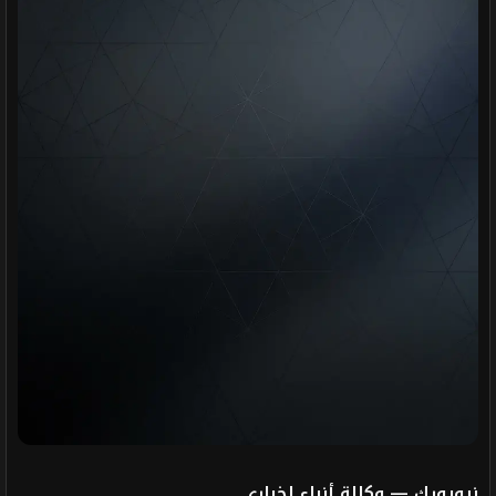
نيويورك — وكالة أنباء إخباري