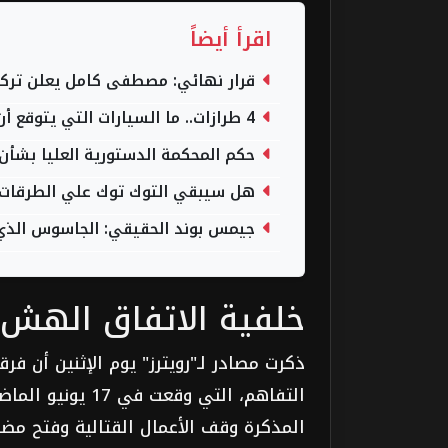
اقرأ أيضاً
قرار نهائي: مصطفى كامل يعلن تركه 
4 طرازات.. ما السيارات التي يتوقع أن تصنعها تويوتا في مصر؟
حكم المحكمة الدستورية العليا بشأن 
هل سيبقي التوك توك علي الطرقات وهل ينهي قرار 533
جيمس بوند الحقيقي: الجاسوس الذي غي
خلفية الاتفاق الهش
ذكرت مصادر لـ"رويترز" يوم الإثنين أن فر
المذكرة وقف الأعمال القتالية وفتح مضي