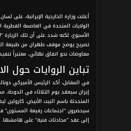
أعلنت وزارة الخارجية الإيرانية، على لس
الولايات المتحدة في العاصمة القطرية الدو
الأسبوع، لكنه شدد على أن تلك الزيارة "
تصريح يوضح موقف طهران من طبيعة اللقاء
مفاوضات نحو اتفاق نهائي، معتبراً تنفي
تباين الروايات حول ال
في المقابل، أكد الرئيس الأميركي دونالد
إيران سيعقد يوم الثلاثاء في الدوحة، مدع
المتحدثة باسم البيت الأبيض، كارولين ل
سيحضرون "اجتماعات رفيعة المستوى" في
إلى عقد "محادثات فنية" على هامشها. على