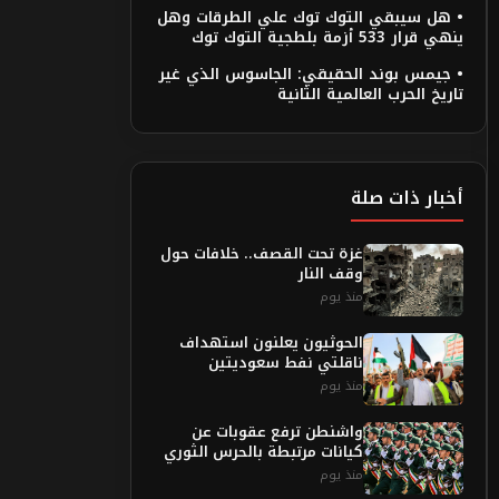
• هل سيبقي التوك توك علي الطرقات وهل
ينهي قرار 533 أزمة بلطجية التوك توك
• جيمس بوند الحقيقي: الجاسوس الذي غير
تاريخ الحرب العالمية الثانية
أخبار ذات صلة
غزة تحت القصف.. خلافات حول
وقف النار
منذ يوم
الحوثيون يعلنون استهداف
ناقلتي نفط سعوديتين
منذ يوم
واشنطن ترفع عقوبات عن
كيانات مرتبطة بالحرس الثوري
منذ يوم