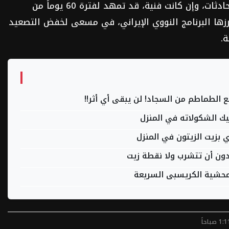
إمدادات النفط والغاز العالمية. هذه المحادثات، وإن كانت فنية، قد تمهد لفترة 60 يوماً من
زها البرنامج النووي الإيراني، في مسعى لخفض التصعيد
.
ع الطماطم من السجاد! لن يبقى أي أثر!!
ك الشكولاته في المنزل
بزيت الزيتون في المنزل
ون أن تتشرب ولا نقطة زيت
حشية الكريسبى السريعة