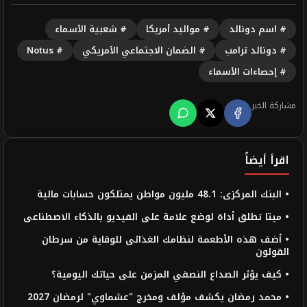
# اسم دونالد
# مواليد أمريكا
# شعبية الأسماء
# دونالد ترامب
# الضمان الاجتماعي الأمريكي
# Notus
# إحصاءات الأسماء
مشاركة الخبر
اقرأ أيضاً
• البنك المركزى: 48.1 مليون مواطن يمتلكون حسابات مالية
• ميتا تطلق أداة لوضع علامة على الفيديو بالذكاء الاصطناعى
• أضف هذه الأطعمة لنظامك الغذائى للوقاية من سرطان
القولون
• كيف يؤثر الصداع النصفي المزمن على حياتك اليومية؟
• محمد رمضان يكشف مؤلف ومخرج "عشماوي" لرمضان 2027