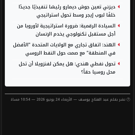
ديزني تعين جوش ديمارو رئيسًا تنفيذيًا جديدًا
خلفًا لبوب إيجر وسط تحول استراتيجي
السيادة الرقمية: ضرورة استراتيجية لأوروبا من
أجل مستقبل تكنولوجي يخدم الإنسان
الهند: اتفاق تجاري مع الولايات المتحدة "الأفضل
في المنطقة" مع صمت حول النفط الروسي
تحول نفطي هندي: هل يمكن لفنزويلا أن تحل
محل روسيا حقاً؟
🕐 نشر بقلم
عبد الفتاح يوسف
— الأربعاء 24 يونيو 2026 — 10:54 مساءً