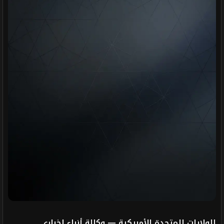
الولايات المتحدة الأمريكية — وكالة أنباء إخباري