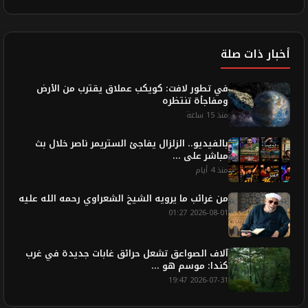
أخبار ذات صلة
في تطور لافت: كويكب عملاق يقترب من الأرض
ومفاجأة تنتظره
منذ 15 ساعة
بالفيديو.. الزلزال يفاجئ الستريمر ناصر خلال بث
مباشر على ...
منذ 4 أيام
من غرائب ما يرويه الشيخ الشعراوي رحمه الله عليه
2026-08-01 01:27
آلاف الصواعق تشعل حرائق غابات جديدة في غرب
كندا: موسم هو ...
2026-07-31 19:47