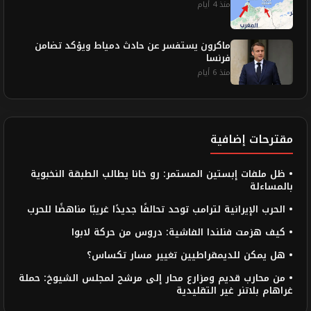
منذ 4 أيام
ماكرون يستفسر عن حادث دمياط ويؤكد تضامن
فرنسا
منذ 6 أيام
مقترحات إضافية
• ظل ملفات إبستين المستمر: رو خانا يطالب الطبقة النخبوية
بالمساءلة
• الحرب الإيرانية لترامب توحد تحالفًا جديدًا غريبًا مناهضًا للحرب
• كيف هزمت فنلندا الفاشية: دروس من حركة لابوا
• هل يمكن للديمقراطيين تغيير مسار تكساس؟
• من محارب قديم ومزارع محار إلى مرشح لمجلس الشيوخ: حملة
غراهام بلاتنر غير التقليدية