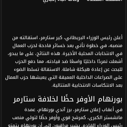
أعلن رئيس الوزراء البريطاني، كير ستارمر، استقالته من
منصبه، في خطوة تأتي بعد خسائر فادحة لحزب العمال
في الانتخابات المحلية الأخيرة. هذه النتائج، على ما يبدو،
أشعلت تمردًا داخليًا واسعًا ضد قيادته، مما دفع الحزب
للبحث عن إعادة هيكلة شاملة. الاستقالة تسلط الضوء
على الصراعات الداخلية العميقة التي يعيشها حزب العمال
بعد الانتكاسات الانتخابية المتتالية.
بورنهام الأوفر حظًا لخلافة ستارمر
في أعقاب إعلان ستارمر، برز آندي بورنهام، عمدة
مانشستر الكبرى، كمرشح قوي وأوفر حظًا لتولي منصب
رئيس الوزراء القادم. يشير مراقبون إلى أن بورنهام يتمتع