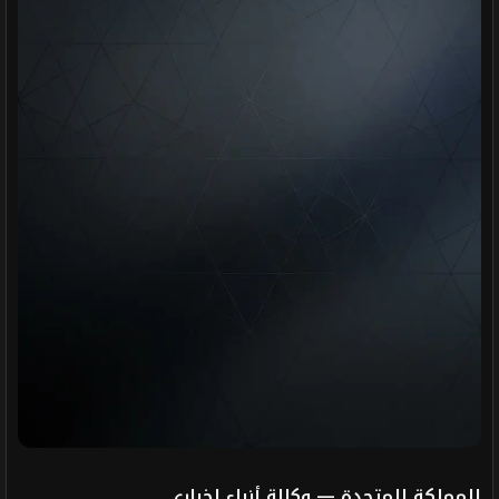
المملكة المتحدة — وكالة أنباء إخباري