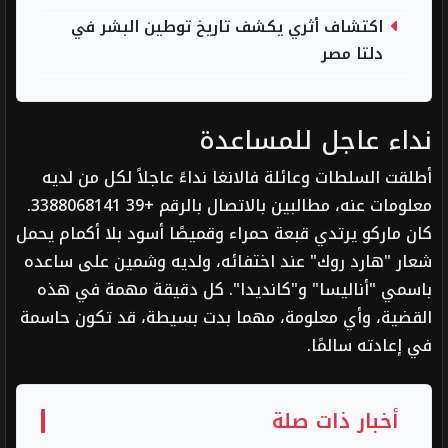
اكتشاف أثري يكشف تاريخ توطين البشر في
دلتا مصر
نداء عاجل للمساعدة
أطلقت السلطات وعائلة فالانغا نداءً عاجلاً لكل من لديه
معلومات عنه، مطالبين بالاتصال بالرقم +39 3388068141.
كان ماركو يرتدي قبعة حمراء وقميصًا أسود بلا أكمام يحمل
شعار "هارد روك" عند اختفائه، ولديه وشمين على ساعده
باسمي "أناليسا" و"كانديدا". كل دقيقة مهمة في هذه
القضية، وأي معلومة، مهما بدت بسيطة، قد تكون حاسمة
في إعادته سالمًا.
أخبار ذات صلة