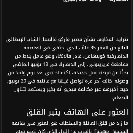
تتزايد المخاوف بشأن مصير ماركو فالانغا، الشاب الإيطالي
البالغ من العمر 35 عامًا، الذي اختفى في العاصمة
الدنماركية كوبنهاغن. غادر فالانغا، وهو عامل بلاط من
مقاطعة فريزينوني، إلى الدنمارك في 19 يونيو الماضي
بحثًا عن فرصة عمل جديدة، لكنه اختفى بعد يوم واحد من
وصوله. كانت آخر مرة تواصل فيها مع عائلته في 20 يونيو،
حيث أخبرهم عبر مكالمة فيديو أنه بخير ويستعد لتناول
الطعام.
العثور على الهاتف يثير القلق
ما زاد من قلق العائلة والسلطات هو العثور على هاتفه
المحمول مهجورًا بالقرب من النزل الذي كان يقيم فيه،