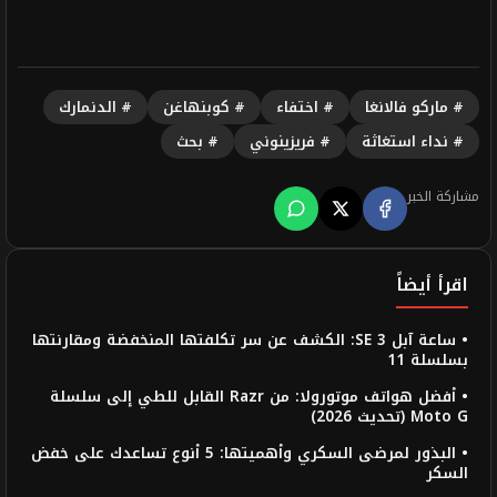
# ماركو فالانغا
# اختفاء
# كوبنهاغن
# الدنمارك
# نداء استغاثة
# فريزينوني
# بحث
مشاركة الخبر
اقرأ أيضاً
• ساعة آبل SE 3: الكشف عن سر تكلفتها المنخفضة ومقارنتها
بسلسلة 11
• أفضل هواتف موتورولا: من Razr القابل للطي إلى سلسلة
Moto G (تحديث 2026)
• البذور لمرضى السكري وأهميتها: 5 أنوع تساعدك على خفض
السكر