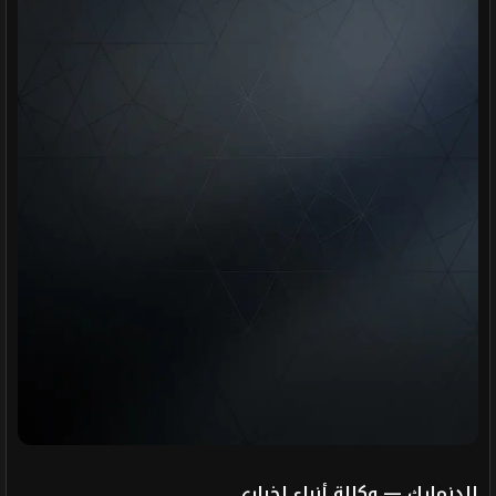
الدنمارك — وكالة أنباء إخباري