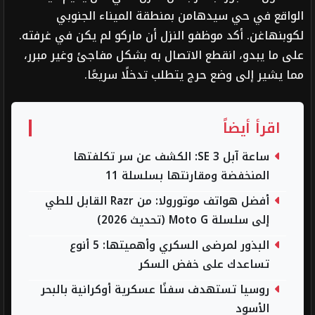
الواقع في حي سيدهامن بمنطقة الميناء الجنوبي
لكوبنهاغن. أكد موظفو النزل أن ماركو لم يكن في غرفته.
على ما يبدو، انقطع الاتصال به بشكل مفاجئ وغير مبرر،
مما يشير إلى وضع حرج يتطلب تدخلًا سريعًا.
اقرأ أيضاً
ساعة آبل SE 3: الكشف عن سر تكلفتها
المنخفضة ومقارنتها بسلسلة 11
أفضل هواتف موتورولا: من Razr القابل للطي
إلى سلسلة Moto G (تحديث 2026)
البذور لمرضى السكري وأهميتها: 5 أنوع
تساعدك على خفض السكر
روسيا تستهدف سفنًا عسكرية أوكرانية بالبحر
الأسود