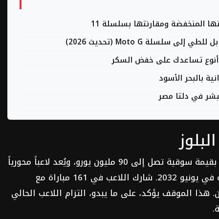
ة بالبحر الأسود
بشر في دلتا مصر
لبلوز
يتمتع فيرنانديز، البالغ من العمر 25 عاماً، بقيمة سوقية تصل إلى 90 مليون يورو، ويُعد لاعباً محورياً
في تشكيلة تشيلسي، حيث ينتهي عقده في يونيو 2032. شارك اللاعب في 161 مباراة مع
مسجلاً 28 هدفاً وصانعاً 29 آخرين. هذا الموقف يؤكد، على ما يبدو، التزام اللاعب الحالي
.