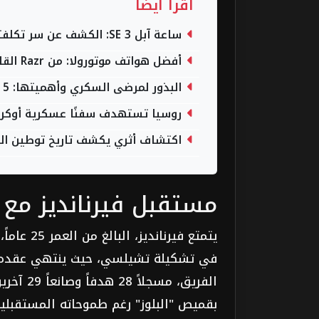
اقرأ أيضاً
ساعة آبل SE 3: الكشف عن سر تكلفتها المنخفضة ومقارنتها بسلسلة 11
أفضل هواتف موتورولا: من Razr القابل للطي إلى سلسلة Moto G (تحديث 2026)
البذور لمرضى السكري وأهميتها: 5 أنوع تساعدك على خفض السكر
روسيا تستهدف سفنًا عسكرية أوكراني
اكتشاف أثري يكشف تاريخ توطين ال
مستقبل فيرنانديز مع ا
الفريق، 
بقميص "البلوز" رغم طموحاته المستقبلية