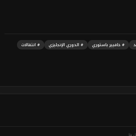
د
# خافيير باستوري
# الدوري الإنجليزي
# انتقالات
 بنا