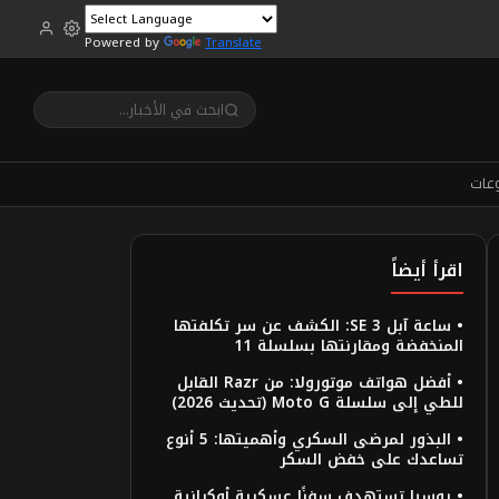
Powered by
Translate
عات
اقرأ أيضاً
• ساعة آبل SE 3: الكشف عن سر تكلفتها
المنخفضة ومقارنتها بسلسلة 11
• أفضل هواتف موتورولا: من Razr القابل
للطي إلى سلسلة Moto G (تحديث 2026)
• البذور لمرضى السكري وأهميتها: 5 أنوع
تساعدك على خفض السكر
• روسيا تستهدف سفنًا عسكرية أوكرانية