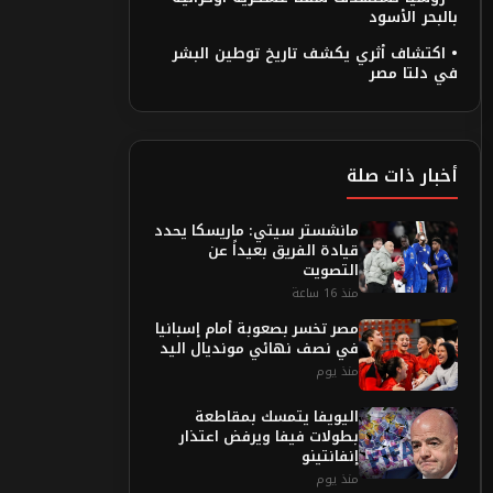
بالبحر الأسود
• اكتشاف أثري يكشف تاريخ توطين البشر
في دلتا مصر
أخبار ذات صلة
مانشستر سيتي: ماريسكا يحدد
قيادة الفريق بعيداً عن
التصويت
منذ 16 ساعة
مصر تخسر بصعوبة أمام إسبانيا
في نصف نهائي مونديال اليد
منذ يوم
اليويفا يتمسك بمقاطعة
بطولات فيفا ويرفض اعتذار
إنفانتينو
منذ يوم