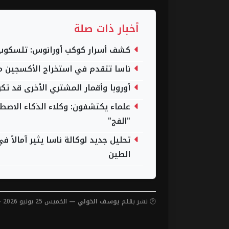
أخبار ذات صلة
كشف أسرار كوكب أورانوس: تلسكوب ج
ناسا تتقدم في استخراج الأكسجين من
أوروبا وأقمار المشتري الأخرى قد تك
علماء يكتشفون: وكلاء الذكاء الاصط
"الفج"
تحليل جديد لوكالة ناسا يثير آمالاً
الطين
🕐 نشر بقلم
يوسف الخولي
— الخميس 25 يونيو 2026 — 1:25 مساءً