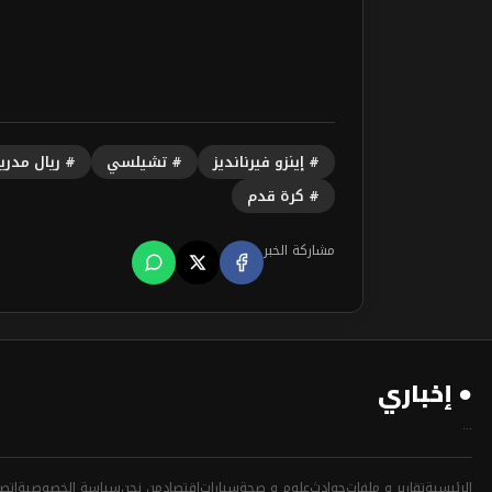
# إينزو فيرنانديز
# تشيلسي
# ريال مدري
# كرة قدم
مشاركة الخبر
● إخباري
...
الرئيسية
تقارير و ملفات
حوادث
علوم و صحة
سيارات
إقتصاد
من نحن
سياسة الخصوصية
اتصل