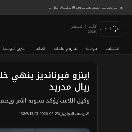
من نحن
سياسة الخصوصية
شروط الاستخدام
اتصل بنا
--
الأحد، 9 أغسطس
القاهرة
2026
°
اكتشاف
حوادث
تقارير و ملفات
العالم
الشرق الأوسط
إينزو فيرنانديز ينهي 
ريال مدريد
وكيل اللاعب يؤكد تسوية الأمر ويصفه
يوسف الخولي
2026-06-25 13:25
138