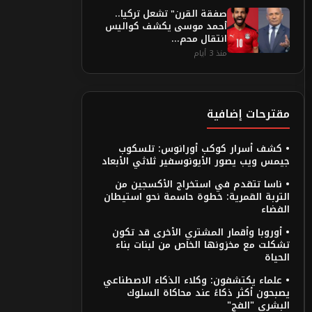
صفقة القرن" تشعل تركيا..
أحمد موسى يكشف كواليس
انتقال محم...
منذ 3 أيام
مقترحات إضافية
• كشف أسرار كوكب أورانوس: تلسكوب
جيمس ويب يصور الأيونوسفير ثلاثي الأبعاد
• ناسا تتقدم في استخراج الأكسجين من
التربة القمرية: خطوة حاسمة نحو استيطان
الفضاء
• أوروبا وأقمار المشتري الأخرى قد تكون
تشكلت مع مخزونها الخاص من لبنات بناء
الحياة
• علماء يكتشفون: وكلاء الذكاء الاصطناعي
يصبحون أكثر ذكاءً عند محاكاة السلوك
البشري "الفج"