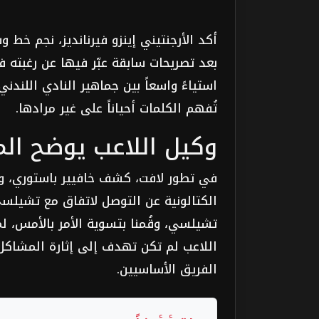
أكد الأرجنتيني إينزو فيرنانديز، نجم خط
بعد تصريحات سابقة عبّر فيها عن رغبته ف
استياءً واسعاً بين جماهير النادي اللند
تُفهم الكلمات أحياناً على غير مرادها.
وكيل اللاعب يوضح ال
في تطور لافت، كشف خافيير باستوري، وكي
الكتالونية عن التوصل لاتفاق مع تشيلسي
تشيلسي، وقُمنا بتسوية الأمر بالأمس، ل
اللاعب لم تكن تهدف إلى إثارة المشاكل د
الفريق الأساسيين.