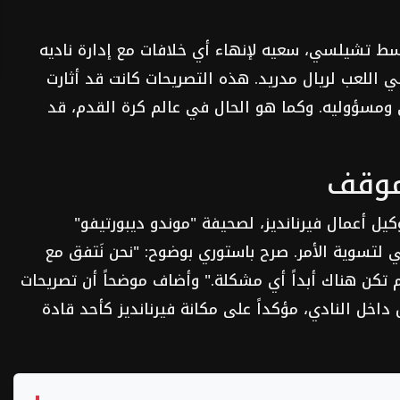
 وسط تشيلسي، سعيه لإنهاء أي خلافات مع إدارة ناديه
ي اللعب لريال مدريد. هذه التصريحات كانت قد أثارت
ني ومسؤوليه. وكما هو الحال في عالم كرة القدم، قد
موقف
ل أعمال فيرنانديز، لصحيفة "موندو ديبورتيفو"
 لتسوية الأمر. صرح باستوري بوضوح: "نحن نَتفق مع
م تكن هناك أبداً أي مشكلة." وأضاف موضحاً أن تصريحات
اخل النادي، مؤكداً على مكانة فيرنانديز كأحد قادة