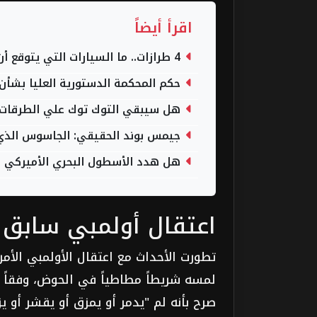
اقرأ أيضاً
4 طرازات.. ما السيارات التي يتوقع أن تصنعها تويوتا في مصر؟
حكم المحكمة الدستورية العليا بشأن 
هل سيبقي التوك توك علي الطرقات وهل ينهي قرار 533
جيمس بوند الحقيقي: الجاسوس الذي غي
هل هدد الأسطول البحري الأميركي الح
اعتقال أولمبي سابق 
لمسه شريطاً مطاطياً في الحوض، وفقاً ل
صرح بأنه لم "يدمر أو يمزق أو يقشر أو يز