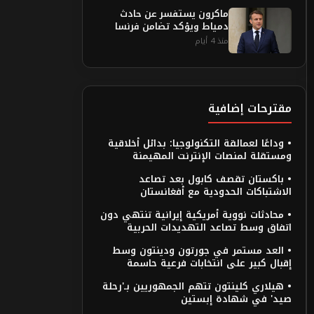
ماكرون يستفسر عن حادث
دمياط ويؤكد تضامن فرنسا
منذ 4 أيام
مقترحات إضافية
• وداعًا لعمالقة التكنولوجيا: بدائل أخلاقية
ومستقلة لمنصات الإنترنت المهيمنة
• باكستان تقصف كابول بعد تصاعد
الاشتباكات الحدودية مع أفغانستان
• محادثات نووية أمريكية إيرانية تنتهي دون
اتفاق وسط تصاعد التهديدات الحربية
• العد مستمر في جورتون ودينتون وسط
إقبال كبير على انتخابات فرعية حاسمة
• هيلاري كلينتون تتهم الجمهوريين بـ'رحلة
صيد' في شهادة إبستين