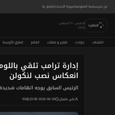
من نحن
سياسة الخصوصية
شروط الاستخدام
اتصل بنا
--
الخميس، 6 أغسطس
القاهرة
2026
°
اكتشاف
حوادث
تقارير و ملفات
العالم
الشرق الأوسط
إدارة ترامب تلقي بالل
انعكاس نصب لنكولن
الرئيس السابق يوجه اتهامات شديد
علي شقران
2026-06-30 23:08
93