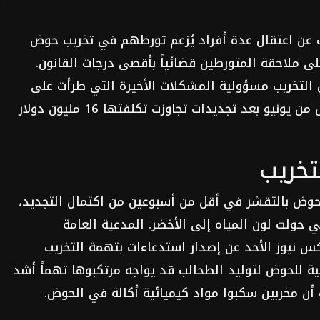
ب عن اعتقال عدة أفراد يُزعم تورطهم في تخريب حوض
ى ملاحقة المتورطين قضائياً بأقصى درجات القانون.
ل التخريب مسؤولية المشكلات الأخيرة التي طرأت على
الحوض، الذي كان قد افتتح في السادس من يونيو بعد تجديدات تجاوزت تكلفتها 16 مليون دولار
تخريب
 للحوض بالتقشر في أقل من أسبوعين من اكتمال التجديد،
حولت لون المياه إلى الأخضر. المدعية العامة
س نيوز الأحد عن إصدار استدعاءات بتهمة التخريب
ئية للحوض لتوليد الطحالب قد يواجه مرتكبوها تهماً أشد
أن مخربين سكبوا مواد كيميائية أكالة في الحوض.