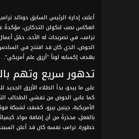
أعلنت إدارة الرئيس السابق دونالد ترام
انعكاس نصب لنكولن التذكاري، مؤكدةً عل
ترامب، في تصريحات له الأحد، حمّل أعما
بهدف إكسابه لوناً "أزرق علم أمريكي".
تدهور سريع وتهم بال
على ما يبدو، بدأ الطلاء الأزرق الجديد
كما عانى الحوض من تفشي الطحالب التي 
الأمريكية، جينين بيرو، كشفت لشبكة فوك
بالفعل، محذرةً من أن إضافة مواد كيميا
خطورة. ترامب نفسه كان قد أعلن السبت 