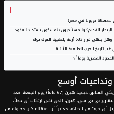
الإيجار القديم؟ والمستأجرون يتمسكون بامتداد العقود
 أزمة بلطجية التوك توك
ر تاريخ الحرب العالمية الثانية
دود المصرية يوما ً ؟
وتداعيات أوسع
تطورت الأحداث مع اعتقال الأولمبي الأمريكي السابق ديفيد هيرن (67 عاماً) يوم الجمعة، بعد
تقارير بي بي سي. هيرن، الذي نفى ارتكاب أي خطأ،
يل أي جزء" من الطلاء، معتبراً أن اعتقاله كان محاولة من